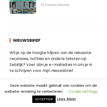
6 DAGEN GELEDEN
NIEUWSBRIEF
Wil je op de hoogte blijven van de nieuwste
recensies, notities en andere teksten op
SebKijk? Voer dan je e-mailadres in om je in
te schrijven voor mijn nieuwsbrief.
E
Deze website maakt gebruik van cookies om de
-
website-ervaring te verbeteren.
Cookie settings
m
a
Lees Meer
ACCEPTEER
i