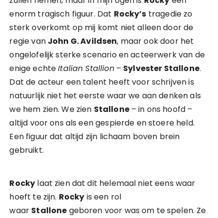
zullen nemen, maar in mijn ogen is
Rocky
een
enorm tragisch figuur. Dat
Rocky’s
tragedie zo
sterk overkomt op mij komt niet alleen door de
regie van
John G. Avildsen
, maar ook door het
ongelofelijk sterke scenario en acteerwerk van de
enige echte
Italian Stallion
–
Sylvester Stallone
.
Dat de acteur een talent heeft voor schrijven is
natuurlijk niet het eerste waar we aan denken als
we hem zien. We zien
Stallone
– in ons hoofd –
altijd voor ons als een gespierde en stoere held.
Een figuur dat altijd zijn lichaam boven brein
gebruikt.
Rocky
laat zien dat dit helemaal niet eens waar
hoeft te zijn.
Rocky
is een rol
waar
Stallone
geboren voor was om te spelen. Ze