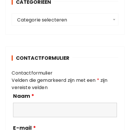
CATEGORIEËN
n
a
C
a
Categorie selecteren
a
r
t
:
e
g
o
CONTACTFORMULIER
r
i
Contactformulier
e
Velden die gemarkeerd zijn met een
*
zijn
ë
vereiste velden
n
Naam
*
E-mail
*