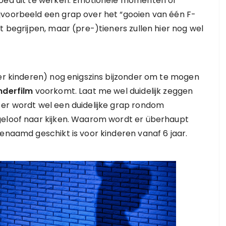
goed uit te werken. Emotionele momenten of
jvoorbeeld een grap over het “gooien van één F-
t begrijpen, maar (pre-)tieners zullen hier nog wel
der kinderen) nog enigszins bijzonder om te mogen
nderfilm
voorkomt. Laat me wel duidelijk zeggen
 er wordt wel een duidelijke grap rondom
geloof naar kijken. Waarom wordt er überhaupt
genaamd geschikt is voor kinderen vanaf 6 jaar.