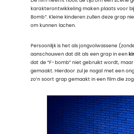
De film neemt nooit de tijd om een scène 
karakterontwikkeling maken plaats voor bi
Bomb”. Kleine kinderen zullen deze grap nie
om kunnen lachen.
Persoonlijk is het als jongvolwassene (zon
aanschouwen dat dit als een grap in een
ki
dat de “F-bomb” niet gebruikt wordt, maar
gemaakt. Hierdoor zul je nogal met een on
zo’n soort grap gemaakt in een film die zo