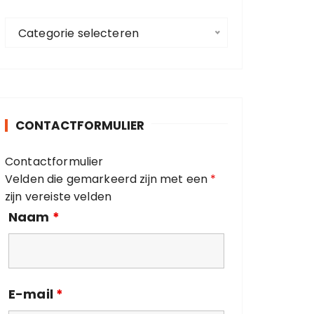
a
C
a
Categorie selecteren
a
r
t
:
e
g
o
CONTACTFORMULIER
r
i
Contactformulier
e
Velden die gemarkeerd zijn met een
*
ë
zijn vereiste velden
n
Naam
*
E-mail
*