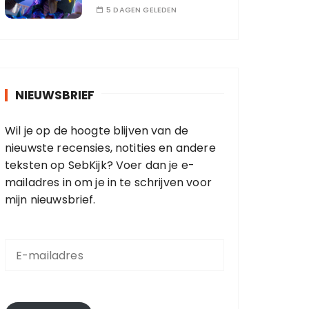
5 DAGEN GELEDEN
NIEUWSBRIEF
Wil je op de hoogte blijven van de
nieuwste recensies, notities en andere
teksten op SebKijk? Voer dan je e-
mailadres in om je in te schrijven voor
mijn nieuwsbrief.
E
-
m
a
i