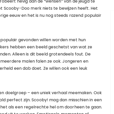
probeert hevig aan de “wensen” van de jeugd te
et Scooby-Doo merk niets te bewijzen heeft. Het
orige eeuw en het is nu nog steeds razend populair
g populair gevonden willen worden met hun
kers hebben een beeld geschetst van wat ze
den. Alleen is dit beeld grotendeels fout. De
 meerdere malen falen ze ook. Jongeren en
perheld een dab doet. Ze willen ook een leuk
ssen doelgroep – een uniek verhaal meemaken. Ook
ald perfect zijn. Scooby! mag dan misschien in een
 het als een regelrechte hel om doorheen te gaan.