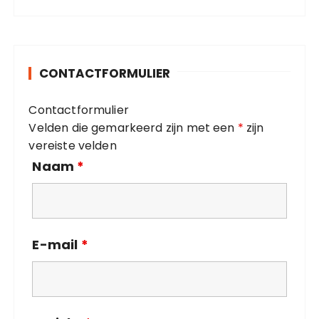
t
:
e
g
o
CONTACTFORMULIER
r
i
Contactformulier
e
Velden die gemarkeerd zijn met een
*
zijn
ë
vereiste velden
n
Naam
*
E-mail
*