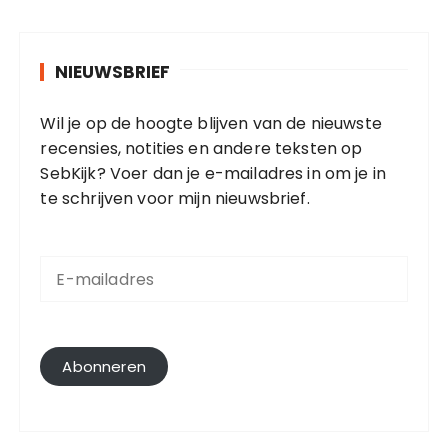
NIEUWSBRIEF
Wil je op de hoogte blijven van de nieuwste
recensies, notities en andere teksten op
SebKijk? Voer dan je e-mailadres in om je in
te schrijven voor mijn nieuwsbrief.
E
-
m
a
i
l
Abonneren
a
d
r