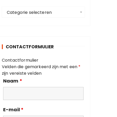
a
C
a
Categorie selecteren
a
r
t
:
e
g
o
CONTACTFORMULIER
r
i
Contactformulier
e
Velden die gemarkeerd zijn met een
*
ë
zijn vereiste velden
n
Naam
*
E-mail
*