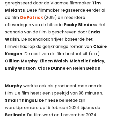
geregisseerd door de Vlaamse filmmaker
Tim
Mielants
. Deze filmmaker regisseerde eerder al
de film
De Patrick
(2019) en meerdere
afleveringen van de hitserie
Peaky Blinders
. Het
scenario van de film is geschreven door
Enda
Walsh
. De scenarioschrijver baseerde het
filmverhaal op de gelijknamige roman van
Claire
Keegan
. De cast van de film bestaat uit (o.a.)
Cillian Murphy
,
Eileen Walsh
,
Michelle Fairley
,
Emily Watson
,
Clare Dunne
en
Helen Behan
.
Murphy
werkte ook als producent mee aan de
film. De film heeft een speeltijd van 98 minuten.
Small Things Like These
beleefde zijn
wereldpremière op 15 februari 2024 tijdens de
Berlinale
. De film werd op 1 november 2024