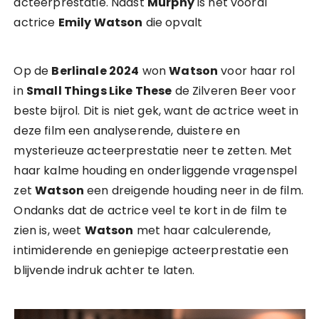
acteerprestatie. Naast
Murphy
is het vooral
actrice
Emily Watson
die opvalt
Op de
Berlinale 2024
won
Watson
voor haar rol
in
Small Things Like These
de Zilveren Beer voor
beste bijrol. Dit is niet gek, want de actrice weet in
deze film een analyserende, duistere en
mysterieuze acteerprestatie neer te zetten. Met
haar kalme houding en onderliggende vragenspel
zet
Watson
een dreigende houding neer in de film.
Ondanks dat de actrice veel te kort in de film te
zien is, weet
Watson
met haar calculerende,
intimiderende en geniepige acteerprestatie een
blijvende indruk achter te laten.