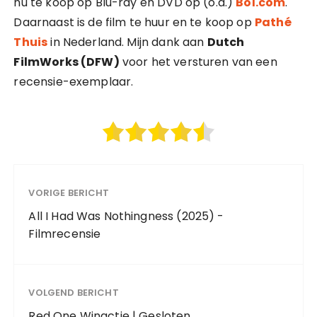
nu te koop op Blu-ray en DVD op (o.a.)
Bol.com
.
Daarnaast is de film te huur en te koop op
Pathé
Thuis
in Nederland. Mijn dank aan
Dutch
FilmWorks (DFW)
voor het versturen van een
recensie-exemplaar.
VORIGE BERICHT
All I Had Was Nothingness (2025) -
Filmrecensie
VOLGEND BERICHT
Red One Winactie | Gesloten