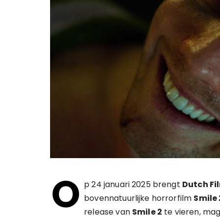
O
p 24 januari 2025 brengt
Dutch F
bovennatuurlijke horrorfilm
Smile 
release van
Smile 2
te vieren, ma