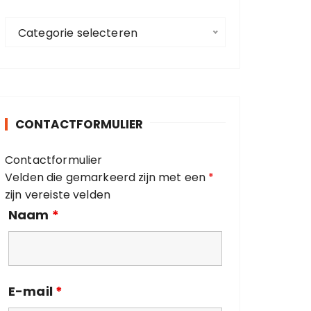
a
C
a
Categorie selecteren
a
r
t
:
e
g
o
CONTACTFORMULIER
r
i
Contactformulier
e
Velden die gemarkeerd zijn met een
*
ë
zijn vereiste velden
n
Naam
*
E-mail
*