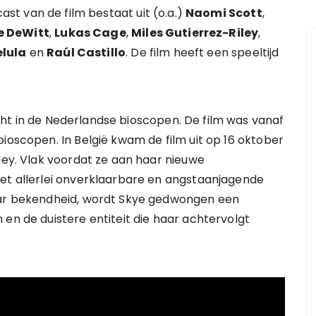
cast van de film bestaat uit (o.a.)
Naomi Scott
,
e DeWitt
,
Lukas Cage
,
Miles Gutierrez-Riley
,
elula
en
Raúl Castillo
. De film heeft een speeltijd
ht in de Nederlandse bioscopen. De film was vanaf
ioscopen. In België kwam de film uit op 16 oktober
iley. Vlak voordat ze aan haar nieuwe
met allerlei onverklaarbare en angstaanjagende
haar bekendheid, wordt Skye gedwongen een
 en de duistere entiteit die haar achtervolgt