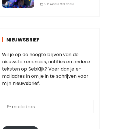
5 DAGEN GELEDEN
NIEUWSBRIEF
Wil je op de hoogte blijven van de
nieuwste recensies, notities en andere
teksten op SebKijk? Voer dan je e-
mailadres in om je in te schrijven voor
mijn nieuwsbrief.
E
-
m
a
i