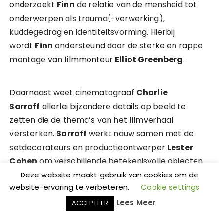
onderzoekt
Finn
de relatie van de mensheid tot
onderwerpen als trauma(-verwerking),
kuddegedrag en identiteitsvorming. Hierbij
wordt
Finn
ondersteund door de sterke en rappe
montage van filmmonteur
Elliot Greenberg
.
Daarnaast weet cinematograaf
Charlie
Sarroff
allerlei bijzondere details op beeld te
zetten die de thema’s van het filmverhaal
versterken.
Sarroff
werkt nauw samen met de
setdecorateurs en productieontwerper
Lester
Cohen
om verschillende betekenisvolle objecten
duidelijk in beeld te brengen.
Sarroff
maakt veel
Deze website maakt gebruik van cookies om de
website-ervaring te verbeteren.
Cookie settings
gebruik van vloeiende, draaiende en uitzoomende
camerabewegingen. Deze bewegingen
Lees Meer
ACCEPTEER
visualiseren innerlijke chaos en dissociatie zonder