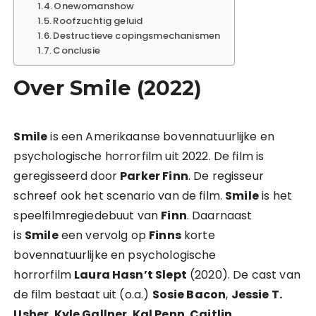
Onewomanshow
Roofzuchtig geluid
Destructieve copingsmechanismen
Conclusie
Over Smile (2022)
Smile
is een Amerikaanse bovennatuurlijke en
psychologische horrorfilm uit 2022. De film is
geregisseerd door
Parker Finn
. De regisseur
schreef ook het scenario van de film.
Smile
is het
speelfilmregiedebuut van
Finn
. Daarnaast
is
Smile
een vervolg op
Finns
korte
bovennatuurlijke en psychologische
horrorfilm
Laura Hasn’t Slept
(2020). De cast van
de film bestaat uit (o.a.)
Sosie Bacon
,
Jessie T.
Usher
,
Kyle Gallner
,
Kal Penn
,
Caitlin