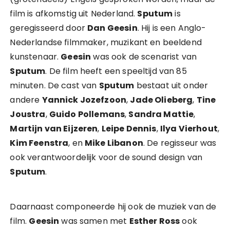
film is afkomstig uit Nederland.
Sputum
is
geregisseerd door
Dan Geesin
. Hij is een Anglo-
Nederlandse filmmaker, muzikant en beeldend
kunstenaar.
Geesin
was ook de scenarist van
Sputum
. De film heeft een speeltijd van 85
minuten. De cast van
Sputum
bestaat uit onder
andere
Yannick Jozefzoon
,
Jade Olieberg
,
Tine
Joustra
,
Guido Pollemans
,
Sandra Mattie
,
Martijn van Eijzeren
,
Leipe Dennis
,
Ilya Vierhout
,
Kim Feenstra
, en
Mike Libanon
. De regisseur was
ook verantwoordelijk voor de sound design van
Sputum
.
Daarnaast componeerde hij ook de muziek van de
film.
Geesin
was samen met
Esther Ross
ook