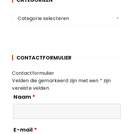
CATEGORIEËN
n
a
C
a
Categorie selecteren
a
r
t
:
e
g
o
CONTACTFORMULIER
r
i
Contactformulier
e
Velden die gemarkeerd zijn met een
*
zijn
ë
vereiste velden
n
Naam
*
E-mail
*