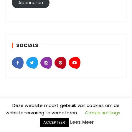
l
Abonneren
a
d
r
e
s
SOCIALS
Deze website maakt gebruik van cookies om de
SebKijk | KvK-nummer: 88438686 | Btw-id nummer:
website-ervaring te verbeteren.
Cookie settings
NL004601935B09 | Adres: Johan Jongkindstraat 2-K |
Lees Meer
ACCEPTEER
Postcode: 1318 LW | Stad: Almere | Provincie: Flevoland
| Wordpress Thema: GuCherry Blog bij
Everestthemes