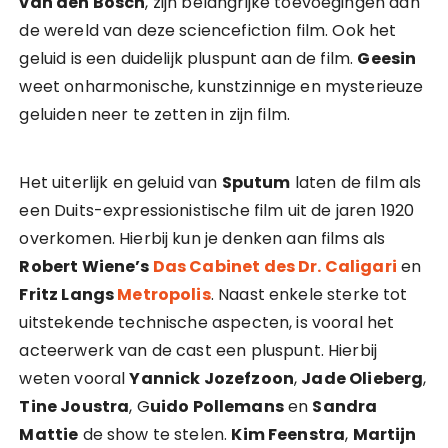
van den Bosch
, zijn belangrijke toevoegingen aan
de wereld van deze sciencefiction film. Ook het
geluid is een duidelijk pluspunt aan de film.
Geesin
weet onharmonische, kunstzinnige en mysterieuze
geluiden neer te zetten in zijn film.
Het uiterlijk en geluid van
Sputum
laten de film als
een Duits-expressionistische film uit de jaren 1920
overkomen. Hierbij kun je denken aan films als
Robert Wiene’s
Das Cabinet des Dr. Caligari
en
Fritz Langs
Metropolis
. Naast enkele sterke tot
uitstekende technische aspecten, is vooral het
acteerwerk van de cast een pluspunt. Hierbij
weten vooral
Yannick Jozefzoon
,
Jade Olieberg
,
Tine Joustra
, G
uido Pollemans
en
Sandra
Mattie
de show te stelen.
Kim Feenstra
,
Martijn