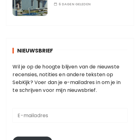
6 DAGEN GELEDEN
NIEUWSBRIEF
Wil je op de hoogte blijven van de nieuwste
recensies, notities en andere teksten op
SebKijk? Voer dan je e-mailadres in om je in
te schrijven voor mijn nieuwsbrief.
E
-
m
a
i