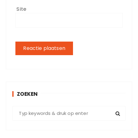
Site
ZOEKEN
Z
o
e
k