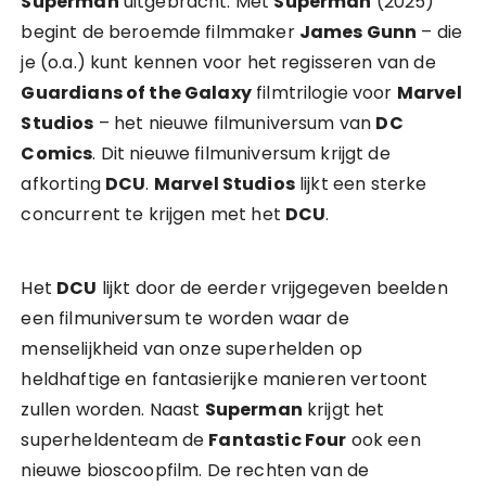
Superman
uitgebracht. Met
Superman
(2025)
begint de beroemde filmmaker
James Gunn
– die
je (o.a.) kunt kennen voor het regisseren van de
Guardians of the Galaxy
filmtrilogie voor
Marvel
Studios
– het nieuwe filmuniversum van
DC
Comics
. Dit nieuwe filmuniversum krijgt de
afkorting
DCU
.
Marvel Studios
lijkt een sterke
concurrent te krijgen met het
DCU
.
Het
DCU
lijkt door de eerder vrijgegeven beelden
een filmuniversum te worden waar de
menselijkheid van onze superhelden op
heldhaftige en fantasierijke manieren vertoont
zullen worden. Naast
Superman
krijgt het
superheldenteam de
Fantastic Four
ook een
nieuwe bioscoopfilm. De rechten van de