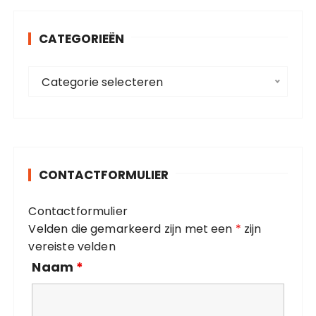
e
n
CATEGORIEËN
n
a
C
a
Categorie selecteren
a
r
t
:
e
g
o
CONTACTFORMULIER
r
i
Contactformulier
e
Velden die gemarkeerd zijn met een
*
zijn
ë
vereiste velden
n
Naam
*