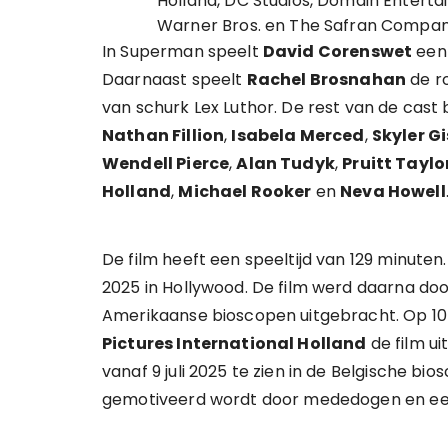
Holland, DC Studios, Domain Entertai
Warner Bros. en The Safran Compan
In Superman speelt
David Corenswet
een 
Daarnaast speelt
Rachel Brosnahan
de ro
van schurk Lex Luthor. De rest van de cast b
Nathan Fillion
,
Isabela Merced
,
Skyler G
Wendell Pierce
,
Alan Tudyk
,
Pruitt Taylo
Holland
,
Michael Rooker
en
Neva Howell
De film heeft een speeltijd van 129 minuten
2025 in Hollywood. De film werd daarna doo
Amerikaanse bioscopen uitgebracht. Op 10 j
Pictures International Holland
de film ui
vanaf 9 juli 2025 te zien in de Belgische bi
gemotiveerd wordt door mededogen en een