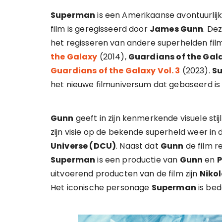
Superman
is een Amerikaanse avontuurlijk
film is geregisseerd door
James Gunn
. De
het regisseren van andere superhelden fil
the Galaxy
(2014),
Guardians of the Gala
Guardians of the Galaxy Vol. 3
(2023).
S
het nieuwe filmuniversum dat gebaseerd i
Gunn
geeft in zijn kenmerkende visuele sti
zijn visie op de bekende superheld weer i
Universe (DCU)
. Naast dat
Gunn
de film r
Superman
is een productie van
Gunn
en
P
uitvoerend producten van de film zijn
Niko
Het iconische personage
Superman
is be