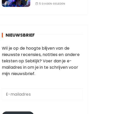
5 DAGEN GELEDEN
NIEUWSBRIEF
Wil je op de hoogte blijven van de
nieuwste recensies, notities en andere
teksten op SebKijk? Voer dan je e-
mailadres in om je in te schrijven voor
mijn nieuwsbrief.
E
-
m
a
i