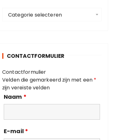
a
C
a
Categorie selecteren
a
r
t
:
e
g
o
CONTACTFORMULIER
r
i
Contactformulier
e
Velden die gemarkeerd zijn met een
*
ë
zijn vereiste velden
n
Naam
*
E-mail
*