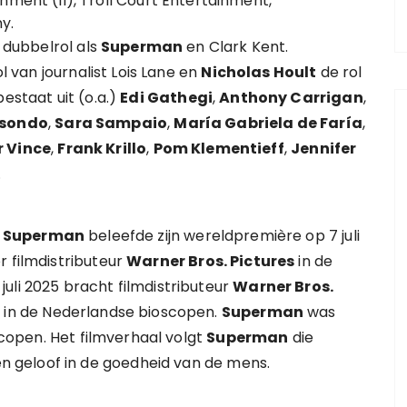
nment (II), Troll Court Entertainment,
y.
dubbelrol als
Superman
en Clark Kent.
l van journalist Lois Lane en
Nicholas Hoult
de rol
estaat uit (o.a.)
Edi Gathegi
,
Anthony Carrigan
,
isondo
,
Sara Sampaio
,
María Gabriela de Faría
,
r Vince
,
Frank Krillo
,
Pom Klementieff
,
Jennifer
.
.
Superman
beleefde zijn wereldpremière op 7 juli
r filmdistributeur
Warner Bros. Pictures
in de
uli 2025 bracht filmdistributeur
Warner Bros.
t in de Nederlandse bioscopen.
Superman
was
oscopen. Het filmverhaal volgt
Superman
die
 geloof in de goedheid van de mens.