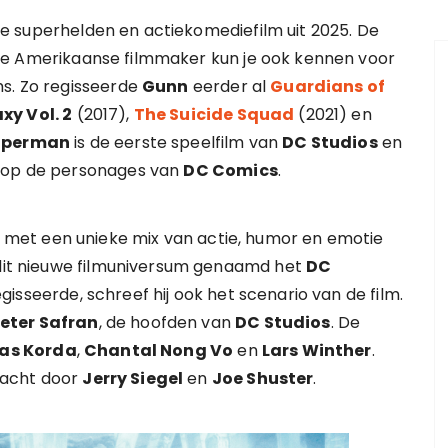
e superhelden en actiekomediefilm uit 2025. De
ze Amerikaanse filmmaker kun je ook kennen voor
ms. Zo regisseerde
Gunn
eerder al
Guardians of
xy Vol. 2
(2017),
The Suicide Squad
(2021) en
uperman
is de eerste speelfilm van
DC Studios
en
s op de personages van
DC Comics
.
jl met een unieke mix van actie, humor en emotie
n dit nieuwe filmuniversum genaamd het
DC
egisseerde, schreef hij ook het scenario van de film.
eter Safran
, de hoofden van
DC Studios
. De
las Korda
,
Chantal Nong Vo
en
Lars Winther
.
dacht door
Jerry Siegel
en
Joe Shuster
.