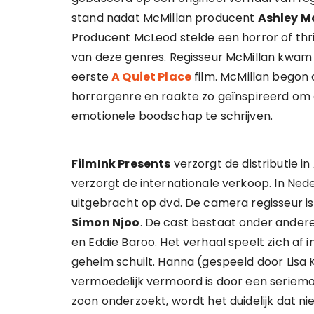
stand nadat McMillan producent
Ashley M
Producent McLeod stelde een horror of thril
van deze genres. Regisseur McMillan kwam m
eerste
A Quiet Place
film. McMillan begon
horrorgenre en raakte zo geïnspireerd om
emotionele boodschap te schrijven.
FilmInk Presents
verzorgt de distributie in
verzorgt de internationale verkoop. In Ned
uitgebracht op dvd. De camera regisseur i
Simon Njoo
. De cast bestaat onder andere
en Eddie Baroo. Het verhaal speelt zich af i
geheim schuilt. Hanna (gespeeld door Lisa
vermoedelijk vermoord is door een seriemo
zoon onderzoekt, wordt het duidelijk dat n