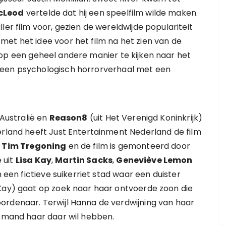
cLeod
vertelde dat hij een speelfilm wilde maken.
ler film voor, gezien de wereldwijde populariteit
et het idee voor het film na het zien van de
 op een geheel andere manier te kijken naar het
 een psychologisch horrorverhaal met een
 Australië en
Reason8
(uit Het Verenigd Koninkrijk)
erland heeft Just Entertainment Nederland de film
s
Tim Tregoning
en de film is gemonteerd door
 uit
Lisa Kay
,
Martin Sacks
,
Geneviève Lemon
n een fictieve suikerriet stad waar een duister
 Kay) gaat op zoek naar haar ontvoerde zoon die
ordenaar. Terwijl Hanna de verdwijning van haar
iemand haar daar wil hebben.