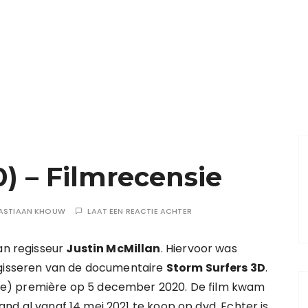
) – Filmrecensie
ASTIAAN KHOUW
LAAT EEN REACTIE ACHTER
an regisseur
Justin McMillan
. Hiervoor was
egisseren van de documentaire
Storm Surfers 3D
.
line) première op 5 december 2020. De film kwam
rland al vanaf 14 mei 2021 te koop op dvd. Echter is