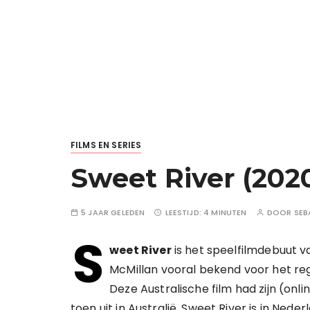
FILMS EN SERIES
Sweet River (2020
5 JAAR GELEDEN
LEESTIJD:
4 MINUTEN
DOOR
SEB
S
weet River
is het speelfilmdebuut v
McMillan vooral bekend voor het r
Deze Australische film had zijn (on
toen uit in Australië. Sweet River is in Nede