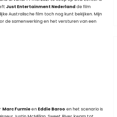
eft
Just Entertainment Nederland
de film
jke Australische film toch nog kunt bekijken. Mijn
or de samenwerking en het versturen van een
or
Marc Furmie
en
Eddie Baroo
en het scenario is
isseur Justin McMillan. Sweet River kwam tot