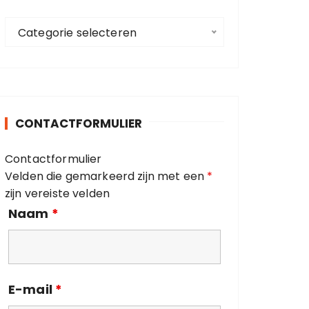
a
C
a
Categorie selecteren
a
r
t
:
e
g
o
CONTACTFORMULIER
r
i
Contactformulier
e
Velden die gemarkeerd zijn met een
*
ë
zijn vereiste velden
n
Naam
*
E-mail
*