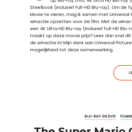
op Blu-ray, DVD, 4K Ultra HD Blu-ray (
Steelbook (inclusief Full-HD Blu-ray). Om de 
Movie te vieren, mag ik samen met Universa
winactie opzetten voor de film. Met de winac
een 4K Ultra HD Blu-ray (inclusief Full-HD Blu
maakt op deze mooie prijs? Lees dan snel dit
de winactie in! Mijn dank aan Universal Pict
mogelijkheid tot deze samenwerking.
L
BLU-RAY EN DVD
FILMN
The Super Mario G