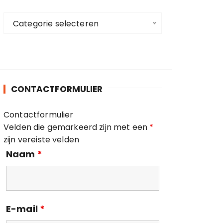
a
C
a
Categorie selecteren
a
r
t
:
e
g
o
CONTACTFORMULIER
r
i
Contactformulier
e
Velden die gemarkeerd zijn met een
*
ë
zijn vereiste velden
n
Naam
*
E-mail
*