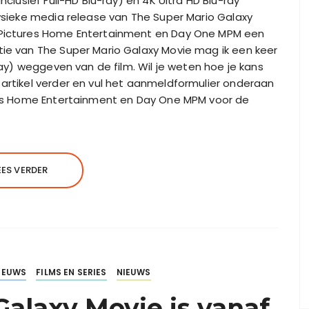
inclusief Full-HD Blu-ray) en 4K Ultra HD Blu-ray
fysieke media release van The Super Mario Galaxy
l Pictures Home Entertainment en Day One MPM een
tie van The Super Mario Galaxy Movie mag ik een keer
-ray) weggeven van de film. Wil je weten hoe je kans
 artikel verder en vul het aanmeldformulier onderaan
ures Home Entertainment en Day One MPM voor de
EES VERDER
IEUWS
FILMS EN SERIES
NIEUWS
alaxy Movie is vanaf