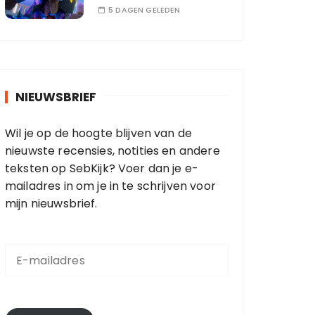
5 DAGEN GELEDEN
NIEUWSBRIEF
Wil je op de hoogte blijven van de
nieuwste recensies, notities en andere
teksten op SebKijk? Voer dan je e-
mailadres in om je in te schrijven voor
mijn nieuwsbrief.
E
-
m
a
i