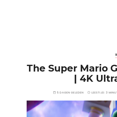
The Super Mario G
| 4K Ult
5 DAGEN GELEDEN
LEESTIJD:
3 MINU