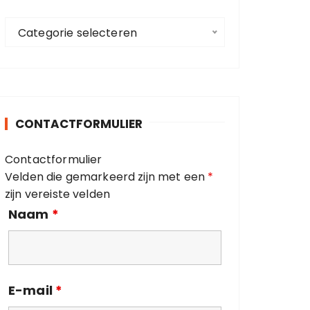
a
C
a
Categorie selecteren
a
r
t
:
e
g
o
CONTACTFORMULIER
r
i
Contactformulier
e
Velden die gemarkeerd zijn met een
*
ë
zijn vereiste velden
n
Naam
*
E-mail
*