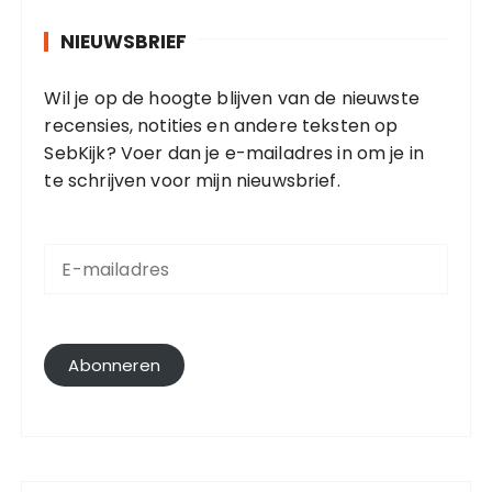
NIEUWSBRIEF
Wil je op de hoogte blijven van de nieuwste
recensies, notities en andere teksten op
SebKijk? Voer dan je e-mailadres in om je in
te schrijven voor mijn nieuwsbrief.
E
-
m
a
i
l
Abonneren
a
d
r
e