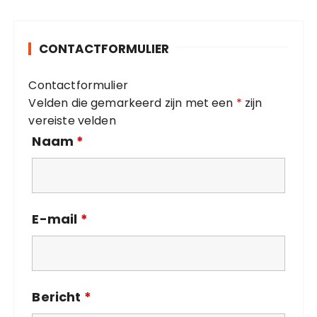
e
g
o
CONTACTFORMULIER
r
i
Contactformulier
e
Velden die gemarkeerd zijn met een
*
zijn
ë
vereiste velden
n
Naam
*
E-mail
*
Bericht
*