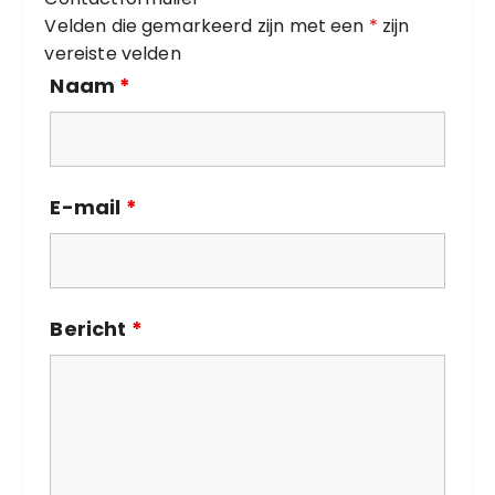
e
Velden die gemarkeerd zijn met een
*
zijn
ë
vereiste velden
n
Naam
*
E-mail
*
Bericht
*