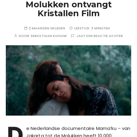
Molukken ontvangt
Kristallen Film
2 MAANDEN GELEDEN
LEESTIJD:
3 MINUTEN
DOOR
SEBASTIAAN KHOUW
LAAT EEN REACTIE ACHTER
D
e Nederlandse documentaire Mama’ku – van
Jakarta tot de Molukken heeft 10.000