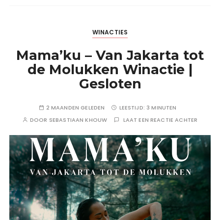
WINACTIES
Mama’ku – Van Jakarta tot
de Molukken Winactie |
Gesloten
2 MAANDEN GELEDEN
LEESTIJD:
3 MINUTEN
DOOR
SEBASTIAAN KHOUW
LAAT EEN REACTIE ACHTER