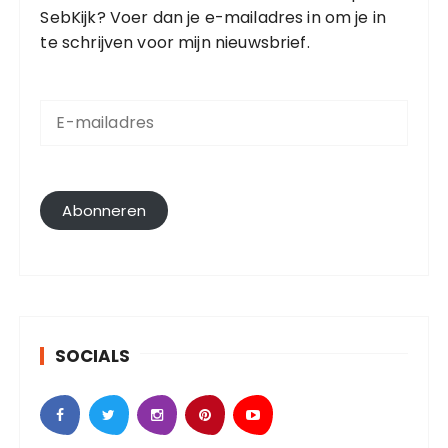
SebKijk? Voer dan je e-mailadres in om je in
te schrijven voor mijn nieuwsbrief.
E
-
m
a
i
l
Abonneren
a
d
r
e
s
SOCIALS