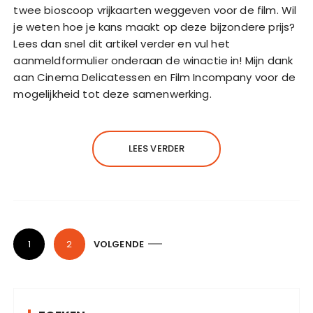
twee bioscoop vrijkaarten weggeven voor de film. Wil
je weten hoe je kans maakt op deze bijzondere prijs?
Lees dan snel dit artikel verder en vul het
aanmeldformulier onderaan de winactie in! Mijn dank
aan Cinema Delicatessen en Film Incompany voor de
mogelijkheid tot deze samenwerking.
LEES VERDER
B
1
2
VOLGENDE
e
r
i