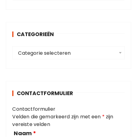
e
k
e
n
CATEGORIEËN
n
a
C
a
Categorie selecteren
a
r
t
:
e
g
o
CONTACTFORMULIER
r
i
Contactformulier
e
Velden die gemarkeerd zijn met een
*
zijn
ë
vereiste velden
n
Naam
*