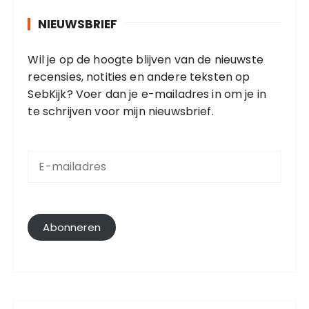
NIEUWSBRIEF
Wil je op de hoogte blijven van de nieuwste
recensies, notities en andere teksten op
SebKijk? Voer dan je e-mailadres in om je in
te schrijven voor mijn nieuwsbrief.
E
-
m
a
i
l
Abonneren
a
d
r
e