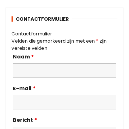
r
g
o
i
CONTACTFORMULIER
r
n
i
g
Contactformulier
e
Velden die gemarkeerd zijn met een
*
zijn
ë
vereiste velden
n
Naam
*
E-mail
*
Bericht
*