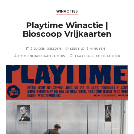
WINACTIES
Playtime Winactie |
Bioscoop Vrijkaarten
2 DAGEN GELEDEN
LEESTIJD:
3 MINUTEN
DOOR
SEBASTIAAN KHOUW
LAAT EEN REACTIE ACHTER