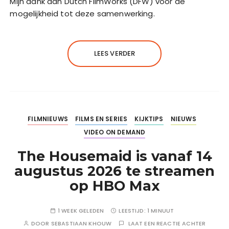
Mijn dank aan Dutch FilmWorks (DFW) voor de
mogelijkheid tot deze samenwerking.
LEES VERDER
FILMNIEUWS
FILMS EN SERIES
KIJKTIPS
NIEUWS
VIDEO ON DEMAND
The Housemaid is vanaf 14
augustus 2026 te streamen
op HBO Max
1 WEEK GELEDEN
LEESTIJD:
1 MINUUT
DOOR
SEBASTIAAN KHOUW
LAAT EEN REACTIE ACHTER