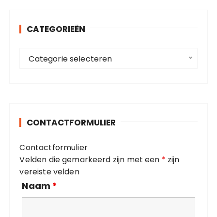
e
p
n
a
CATEGORIEËN
n
g
a
C
a
i
Categorie selecteren
a
r
n
t
:
e
e
r
g
o
i
CONTACTFORMULIER
r
n
i
g
Contactformulier
e
Velden die gemarkeerd zijn met een
*
zijn
ë
vereiste velden
n
Naam
*