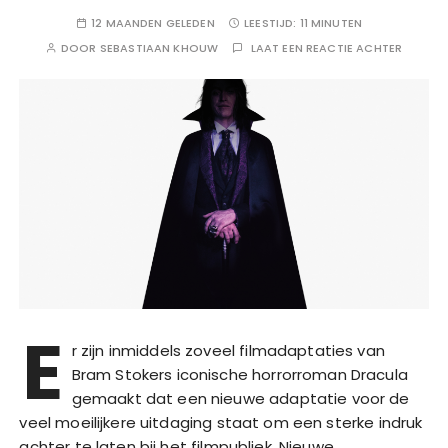
12 MAANDEN GELEDEN
LEESTIJD:
11 MINUTEN
DOOR
SEBASTIAAN KHOUW
LAAT EEN REACTIE ACHTER
E
r zijn inmiddels zoveel filmadaptaties van
Bram Stokers iconische horrorroman Dracula
gemaakt dat een nieuwe adaptatie voor de
veel moeilijkere uitdaging staat om een sterke indruk
achter te laten bij het filmpubliek. Nieuwe