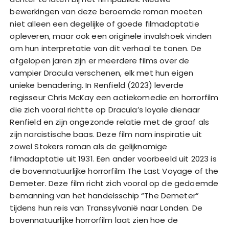
bewerkingen van deze beroemde roman moeten
niet alleen een degelijke of goede filmadaptatie
opleveren, maar ook een originele invalshoek vinden
om hun interpretatie van dit verhaal te tonen. De
afgelopen jaren zijn er meerdere films over de
vampier Dracula verschenen, elk met hun eigen
unieke benadering. In Renfield (2023) leverde
regisseur Chris McKay een actiekomedie en horrorfilm
die zich vooral richtte op Dracula’s loyale dienaar
Renfield en zijn ongezonde relatie met de graaf als
zijn narcistische baas. Deze film nam inspiratie uit
zowel Stokers roman als de gelijknamige
filmadaptatie uit 1931. Een ander voorbeeld uit 2023 is
de bovennatuurlijke horrorfilm The Last Voyage of the
Demeter. Deze film richt zich vooral op de gedoemde
bemanning van het handelsschip “The Demeter”
tijdens hun reis van Transsylvanië naar Londen. De
bovennatuurlijke horrorfilm laat zien hoe de