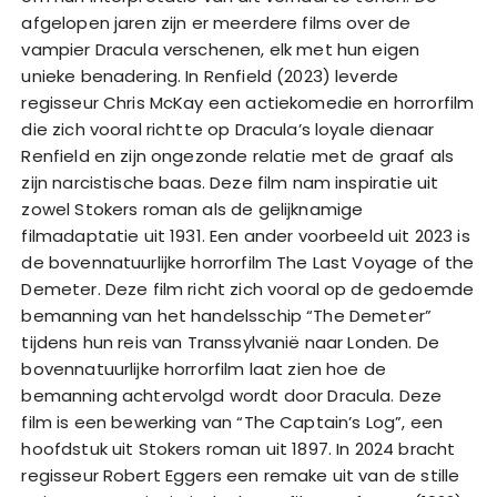
afgelopen jaren zijn er meerdere films over de
vampier Dracula verschenen, elk met hun eigen
unieke benadering. In Renfield (2023) leverde
regisseur Chris McKay een actiekomedie en horrorfilm
die zich vooral richtte op Dracula’s loyale dienaar
Renfield en zijn ongezonde relatie met de graaf als
zijn narcistische baas. Deze film nam inspiratie uit
zowel Stokers roman als de gelijknamige
filmadaptatie uit 1931. Een ander voorbeeld uit 2023 is
de bovennatuurlijke horrorfilm The Last Voyage of the
Demeter. Deze film richt zich vooral op de gedoemde
bemanning van het handelsschip “The Demeter”
tijdens hun reis van Transsylvanië naar Londen. De
bovennatuurlijke horrorfilm laat zien hoe de
bemanning achtervolgd wordt door Dracula. Deze
film is een bewerking van “The Captain’s Log”, een
hoofdstuk uit Stokers roman uit 1897. In 2024 bracht
regisseur Robert Eggers een remake uit van de stille