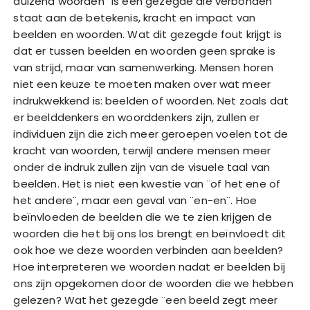
duizend woorden¨ is een gezegde die verbonden
staat aan de betekenis, kracht en impact van
beelden en woorden. Wat dit gezegde fout krijgt is
dat er tussen beelden en woorden geen sprake is
van strijd, maar van samenwerking. Mensen horen
niet een keuze te moeten maken over wat meer
indrukwekkend is: beelden of woorden. Net zoals dat
er beelddenkers en woorddenkers zijn, zullen er
individuen zijn die zich meer geroepen voelen tot de
kracht van woorden, terwijl andere mensen meer
onder de indruk zullen zijn van de visuele taal van
beelden. Het is niet een kwestie van ¨of het ene of
het andere¨, maar een geval van ¨en-en¨. Hoe
beïnvloeden de beelden die we te zien krijgen de
woorden die het bij ons los brengt en beïnvloedt dit
ook hoe we deze woorden verbinden aan beelden?
Hoe interpreteren we woorden nadat er beelden bij
ons zijn opgekomen door de woorden die we hebben
gelezen? Wat het gezegde ¨een beeld zegt meer