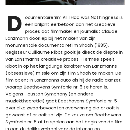
D
ocumentairefilm All I Had was Nothingness is
een briljant eerbetoon aan het creatieve
proces dat filmmaker en journalist Claude
Lanzmann doorliep bij het maken van zijn
monumentale documentairefilm Shoah (1985).
Regisseur Guillaume Ribot gooit je direct de diepte in
van Lanzmanns creatieve proces. Hiermee speelt
Ribot in op het langdurige karakter van Lanzmanns
(obsessieve) missie om zijn film Shoah te maken. De
film opent in Lanzmanns auto als hij de radio aanzet
waarop Beethovens Symfonie nr. 5 te horen is.
Volgens Houston Symphony (en andere
muziektheoretici) gaat Beethovens Symfonie nr. 5
over elke zwaarbevochten overwinning die er ooit is
geweest of er ooit zal zijn. De keuze om Beethovens
Symfonie nr. 5 af te spelen aan het begin van de film
is een duidelijk symbool voor de intense en