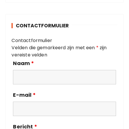
e
e
r
g
o
i
CONTACTFORMULIER
r
n
i
g
Contactformulier
e
Velden die gemarkeerd zijn met een
*
zijn
ë
vereiste velden
n
Naam
*
E-mail
*
Bericht
*