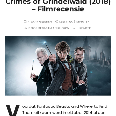
Crimes of Grindelwald (2018)
– Filmrecensie
4 JAAR GELEDEN
LEESTIJD:
6 MINUTEN
DOOR
SEBASTIAAN KHOUW
1 REACTIE
V
oordat Fantastic Beasts and Where to Find
Them uitkwam werd in oktober 2014 al een