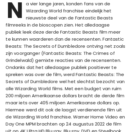
N
a vier lange jaren, konden fans van de
Wizarding World franchise eindelijk het
nieuwste deel van de Fantastic Beasts
filmreeks in de bioscopen zien. Het alledaagse
publiek leek deze derde Fantastic Beasts film meer
te kunnen waarderen dan de recensenten. Fantastic
Beasts: The Secrets of Dumbledore ontving net zoals
zijn voorganger (Fantastic Beasts: The Crimes of
Grindelwald) gemixte reacties van de recensenten.
Ondanks dat het alledaagse publiek positiever te
spreken was over de film, werd Fantastic Beasts: The
Secrets of Dumbledore wel het slechtst bezocht van
alle Wizarding World films. Met een budget van ruim
200 miljoen Amerikaanse dollars bracht de derde film
maar iets over 405 miljoen Amerikaanse dollars op.
Hiermee werd dit ook de laagst verdienende film uit
de Wizarding World franchise. Warner Home Video en
Day One MPM brachten op 24 augustus 2022 de film
uit op 4K Ultra HD Blu-ray, Blu-ray, DVD en Steelbook.