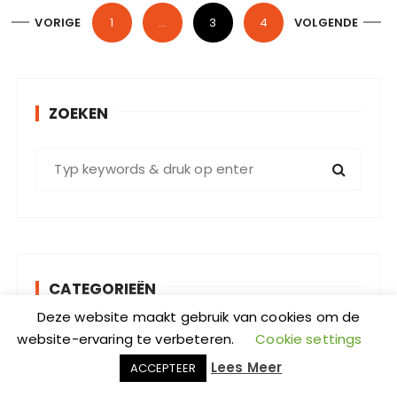
B
VORIGE
1
…
3
4
VOLGENDE
e
r
i
ZOEKEN
c
h
Z
t
o
e
e
k
n
e
p
n
a
CATEGORIEËN
n
g
a
Deze website maakt gebruik van cookies om de
C
a
i
website-ervaring te verbeteren.
Cookie settings
Categorie selecteren
a
r
n
Lees Meer
ACCEPTEER
t
:
e