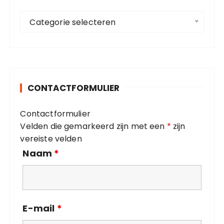
g
a
C
a
i
Categorie selecteren
a
r
n
t
:
e
e
r
g
o
i
CONTACTFORMULIER
r
n
i
g
Contactformulier
e
Velden die gemarkeerd zijn met een
*
zijn
ë
vereiste velden
n
Naam
*
E-mail
*