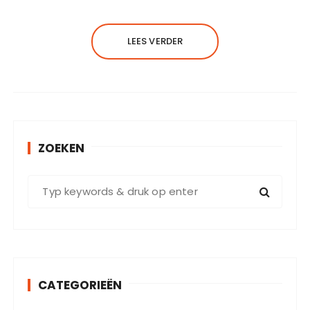
LEES VERDER
ZOEKEN
Z
o
e
k
e
n
CATEGORIEËN
n
a