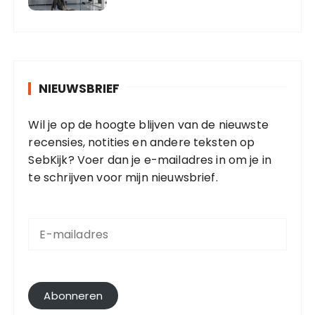
NIEUWSBRIEF
Wil je op de hoogte blijven van de nieuwste
recensies, notities en andere teksten op
SebKijk? Voer dan je e-mailadres in om je in
te schrijven voor mijn nieuwsbrief.
E
-
m
a
i
l
Abonneren
a