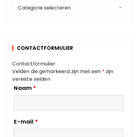
C
a
Categorie selecteren
a
r
t
:
e
g
o
CONTACTFORMULIER
r
i
Contactformulier
e
Velden die gemarkeerd zijn met een
*
zijn
ë
vereiste velden
n
Naam
*
E-mail
*