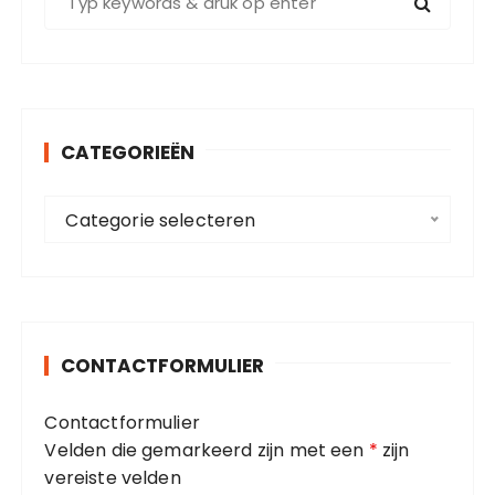
o
e
k
e
n
CATEGORIEËN
n
a
C
a
Categorie selecteren
a
r
t
:
e
g
o
CONTACTFORMULIER
r
i
Contactformulier
e
Velden die gemarkeerd zijn met een
*
zijn
ë
vereiste velden
n