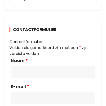
a
r
t
:
e
g
o
CONTACTFORMULIER
r
i
Contactformulier
e
Velden die gemarkeerd zijn met een
*
zijn
ë
vereiste velden
n
Naam
*
E-mail
*