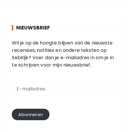
NIEUWSBRIEF
Wil je op de hoogte blijven van de nieuwste
recensies, notities en andere teksten op
SebKijk? Voer dan je e-mailadres in om je in
te schrijven voor mijn nieuwsbrief.
E
-
m
a
i
l
Abonneren
a
d