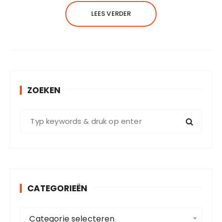
LEES VERDER
ZOEKEN
Z
o
e
k
e
n
CATEGORIEËN
n
a
C
a
Categorie selecteren