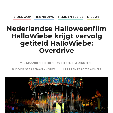
BIOSCOOP
FILMNIEUWS
FILMS EN SERIES
NIEUWS
Nederlandse Halloweenfilm
HalloWiebe krijgt vervolg
getiteld HalloWiebe:
Overdrive
5 MAANDEN GELEDEN
LEESTIJD:
3 MINUTEN
DOOR
SEBASTIAAN KHOUW
LAAT EEN REACTIE ACHTER