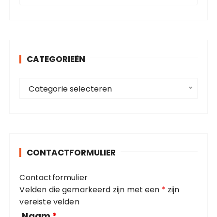
e
e
k
n
e
p
n
a
CATEGORIEËN
n
g
a
C
a
i
Categorie selecteren
a
r
n
t
:
e
e
r
g
o
i
CONTACTFORMULIER
r
n
i
g
Contactformulier
e
Velden die gemarkeerd zijn met een
*
zijn
ë
vereiste velden
n
Naam
*