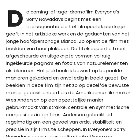
D
e coming-of-age-dramafilm Everyone’s
Sorry Nowadays begint met een
titelsequentie die het filmpubliek een kijkje
geeft in het artistieke werk en de gedachten van het
jonge hoofdpersonage Bianca. Zo opent de film met
beelden van haar plakboek. De titelsequentie toont
afgescheurde en uitgeknipte vormen vol ruig
ingekleurde pagina’s en foto’s van natuurelementen
als bloemen. Het plakboek is bewust op bepaalde
manieren gekaderd en onvolledig in beeld gezet. De
beelden in deze film zijn net zo op dezelfde bewuste
manier gepositioneerd als de Amerikaanse filmmaker
Wes Anderson op een opzettelijke manier
gebruikmaakt van strakke, centrale en symmetrische
composities in zijn films. Anderson gebruikt dit
regelmatig om een gevoel van orde, stabiliteit en
precisie in zijn films te scheppen. In Everyone’s Sorry
Nowadays gaan regisseur Frederike Migom en