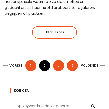
hersenspinsels waarmee ze de emoties en
gedachten uit haar hoofd probeert te reguleren,
begrijpen of plaatsen.
LEES VERDER
B
VORIGE
1
2
…
9
VOLGENDE
e
r
i
ZOEKEN
c
h
Z
t
o