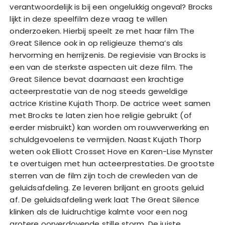
verantwoordelijk is bij een ongelukkig ongeval? Brocks
lijkt in deze speelfilm deze vraag te willen
onderzoeken. Hierbij speelt ze met haar film The
Great Silence ook in op religieuze thema’s als
hervorming en herrijzenis. De regievisie van Brocks is
een van de sterkste aspecten uit deze film. The
Great Silence bevat daarnaast een krachtige
acteerprestatie van de nog steeds geweldige
actrice Kristine Kujath Thorp. De actrice weet samen
met Brocks te laten zien hoe religie gebruikt (of
eerder misbruikt) kan worden om rouwverwerking en
schuldgevoelens te vermijden. Naast Kujath Thorp
weten ook Elliott Crosset Hove en Karen-Lise Mynster
te overtuigen met hun acteerprestaties. De grootste
sterren van de film zijn toch de crewleden van de
geluidsafdeling. Ze leveren briljant en groots geluid
af. De geluidsafdeling werk laat The Great Silence
klinken als de luidruchtige kalmte voor een nog
grotere oorverdovende stille storm. De juiste