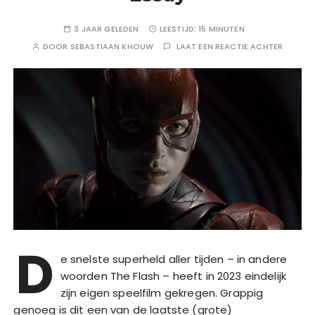
3 JAAR GELEDEN
LEESTIJD:
15 MINUTEN
DOOR
SEBASTIAAN KHOUW
LAAT EEN REACTIE ACHTER
D
e snelste superheld aller tijden – in andere
woorden The Flash – heeft in 2023 eindelijk
zijn eigen speelfilm gekregen. Grappig
genoeg is dit een van de laatste (grote)