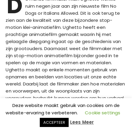
D
ruim negen jaar aan zijn nieuwste film No
Dogs or Italians Allowed. Dit is ook terug te
zien aan de kwaliteit van deze bijzondere stop-
motion klei-animatiefilm. Ughetto heeft een
prachtige animatiefilm gemaakt waarin hij met
gelaagde diepgang ingaat op de geschiedenis van
zijn grootouders. Daarnaast weet de filmmaker met
zijn stop-motion animatiefilm bijzonder goed in te
spelen op de magie van vormen en materialen.
Ughetto maakt op enkele momenten gebruik van
opnames en beelden van locaties uit onze echte
wereld. Daarbij laat de filmmaker zien hoe materialen
en voorwerpen, uit de woonplaats van zijn
voorouders, herbruikt kunnen worden om hun verhaal
te vertellen in deze animatiefilm. Dit is een
Deze website maakt gebruik van cookies om de
gewaagde keuze geweest, maar gelukkig voor
website-ervaring te verbeteren.
Cookie settings
Ughetto pakt deze keuze buitengewoon goed uit.
Lees Meer
ACCEPTEER