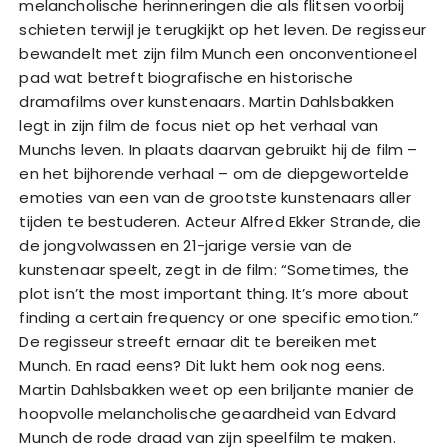
melancholische herinneringen die als flitsen voorbij
schieten terwijl je terugkijkt op het leven. De regisseur
bewandelt met zijn film Munch een onconventioneel
pad wat betreft biografische en historische
dramafilms over kunstenaars. Martin Dahlsbakken
legt in zijn film de focus niet op het verhaal van
Munchs leven. In plaats daarvan gebruikt hij de film –
en het bijhorende verhaal – om de diepgewortelde
emoties van een van de grootste kunstenaars aller
tijden te bestuderen. Acteur Alfred Ekker Strande, die
de jongvolwassen en 21-jarige versie van de
kunstenaar speelt, zegt in de film: “Sometimes, the
plot isn’t the most important thing. It’s more about
finding a certain frequency or one specific emotion.”
De regisseur streeft ernaar dit te bereiken met
Munch. En raad eens? Dit lukt hem ook nog eens.
Martin Dahlsbakken weet op een briljante manier de
hoopvolle melancholische geaardheid van Edvard
Munch de rode draad van zijn speelfilm te maken.