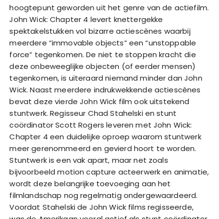
hoogtepunt geworden uit het genre van de actiefilm.
John Wick: Chapter 4 levert knettergekke
spektakelstukken vol bizarre actiescènes waarbij
meerdere “immovable objects” een “unstoppable
force” tegenkomen. De niet te stoppen kracht die
deze onbeweeglijke objecten (of eerder mensen)
tegenkomen, is uiteraard niemand minder dan John
Wick. Naast meerdere indrukwekkende actiescènes
bevat deze vierde John Wick film ook uitstekend
stuntwerk. Regisseur Chad Stahelski en stunt
coördinator Scott Rogers leveren met John Wick:
Chapter 4 een duidelijke oproep waarom stuntwerk
meer gerenommeerd en gevierd hoort te worden.
Stuntwerk is een vak apart, maar net zoals
bijvoorbeeld motion capture acteerwerk en animatie,
wordt deze belangrijke toevoeging aan het
filmlandschap nog regelmatig ondergewaardeerd.
Voordat Stahelski de John Wick films regisseerde,
was de Amerikaan vooral actief als stunt coördinator.