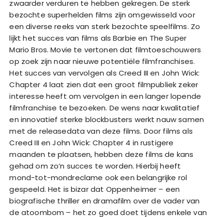
zwaarder verduren te hebben gekregen. De sterk
bezochte superhelden films zijn omgewisseld voor
een diverse reeks van sterk bezochte speelfilms. Zo
lijkt het succes van films als Barbie en The Super
Mario Bros. Movie te vertonen dat filmtoeschouwers
op zoek zijn naar nieuwe potentiële filmfranchises.
Het succes van vervolgen als Creed III en John Wick:
Chapter 4 laat zien dat een groot filmpubliek zeker
interesse heeft om vervolgen in een langer lopende
filmfranchise te bezoeken. De wens naar kwalitatief
en innovatief sterke blockbusters werkt nauw samen
met de releasedata van deze films. Door films als
Creed III en John Wick: Chapter 4 in rustigere
maanden te plaatsen, hebben deze films de kans
gehad om zo’n succes te worden. Hierbij heeft
mond-tot-mondreclame ook een belangrijke rol
gespeeld. Het is bizar dat Oppenheimer – een
biografische thriller en dramafilm over de vader van
de atoombom – het zo goed doet tijdens enkele van