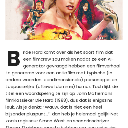
B
ride Hard komt over als het soort film dat
een filmcrew zou maken nadat ze een AI-
generator gevraagd hebben een filmverhaal
te genereren voor een actiefilm met typische (in
andere woorden: eendimensionale) personages en
toepasselijke (oftewel domme) humor. Toch lijkt de
titel een woordspeling te zijn op John McTiernans
filmklassieker Die Hard (1988), dus dat is enigszins
leuk. Als je denkt: “Wauw, dat is niet een heel
bijzonder pluspunt…”, dan heb je helemaal gelijk! Net
zoals regisseur Simon West en scenarioschrijver
Shaina Steinberg moeite hebben om een enigszins