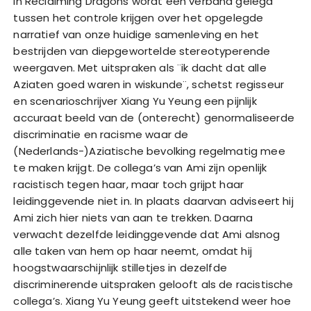
In Reclaiming Dragons wordt een verband gelegd
tussen het controle krijgen over het opgelegde
narratief van onze huidige samenleving en het
bestrijden van diepgewortelde stereotyperende
weergaven. Met uitspraken als ¨ik dacht dat alle
Aziaten goed waren in wiskunde¨, schetst regisseur
en scenarioschrijver Xiang Yu Yeung een pijnlijk
accuraat beeld van de (onterecht) genormaliseerde
discriminatie en racisme waar de
(Nederlands-)Aziatische bevolking regelmatig mee
te maken krijgt. De collega’s van Ami zijn openlijk
racistisch tegen haar, maar toch grijpt haar
leidinggevende niet in. In plaats daarvan adviseert hij
Ami zich hier niets van aan te trekken. Daarna
verwacht dezelfde leidinggevende dat Ami alsnog
alle taken van hem op haar neemt, omdat hij
hoogstwaarschijnlijk stilletjes in dezelfde
discriminerende uitspraken gelooft als de racistische
collega’s. Xiang Yu Yeung geeft uitstekend weer hoe