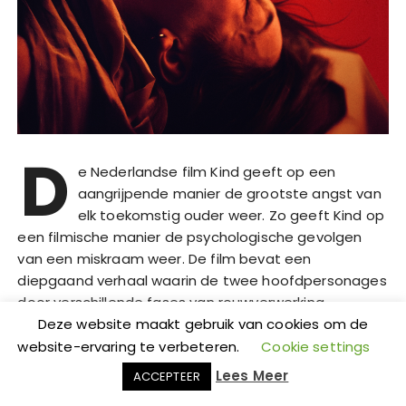
D
e Nederlandse film Kind geeft op een
aangrijpende manier de grootste angst van
elk toekomstig ouder weer. Zo geeft Kind op
een filmische manier de psychologische gevolgen
van een miskraam weer. De film bevat een
diepgaand verhaal waarin de twee hoofdpersonages
door verschillende fases van rouwverwerking
heengaan. Het filmverhaal wordt ondersteund door
Deze website maakt gebruik van cookies om de
het sterke acteerwerk van hoofdrolspelers Noortje
website-ervaring te verbeteren.
Cookie settings
Herlaar en Vincent van der Valk. De hoofdrolspelers
Lees Meer
ACCEPTEER
vertonen een reeks van emoties. Hierbij vallen ze