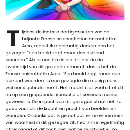
T
ijdens de laatste dertig minuten van de
briljante Franse sciencefiction animatiefilm
Arco, moest ik regelmatig denken aan het
gezegde ¨een beeld zegt meer dan duizend
woorden.¨ Als er een film is die dit jaar de de
tweestrijd van dit gezegde omarmt, dan is het de
Franse animatiefilm Arco. ¨Een beeld zegt meer dan
duizend woorden¨ is een gezegde die menig mens
wel eens gebruikt heeft. Het maakt niet veel uit of dit
nu op een grappende, ironische of serieuze manier
geweest is. De impact van dit gezegde staat net zo
goed vast als de kracht en pracht van beelden en
woorden. Ondanks dat ik geloof dat er zeker een kern
van waarheid in dit gezegde zit, heb ik me regelmatig
afgevraagd of dit toch niet wat te zwart-wit is. Zo