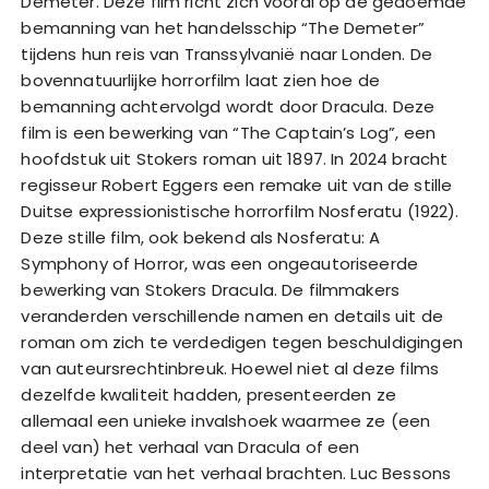
Demeter. Deze film richt zich vooral op de gedoemde
bemanning van het handelsschip “The Demeter”
tijdens hun reis van Transsylvanië naar Londen. De
bovennatuurlijke horrorfilm laat zien hoe de
bemanning achtervolgd wordt door Dracula. Deze
film is een bewerking van “The Captain’s Log”, een
hoofdstuk uit Stokers roman uit 1897. In 2024 bracht
regisseur Robert Eggers een remake uit van de stille
Duitse expressionistische horrorfilm Nosferatu (1922).
Deze stille film, ook bekend als Nosferatu: A
Symphony of Horror, was een ongeautoriseerde
bewerking van Stokers Dracula. De filmmakers
veranderden verschillende namen en details uit de
roman om zich te verdedigen tegen beschuldigingen
van auteursrechtinbreuk. Hoewel niet al deze films
dezelfde kwaliteit hadden, presenteerden ze
allemaal een unieke invalshoek waarmee ze (een
deel van) het verhaal van Dracula of een
interpretatie van het verhaal brachten. Luc Bessons