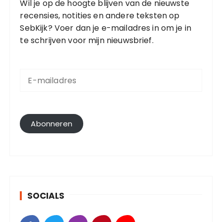
Wil je op de hoogte blijven van de nieuwste
recensies, notities en andere teksten op
SebKijk? Voer dan je e-mailadres in om je in
te schrijven voor mijn nieuwsbrief.
E
-
m
a
i
l
Abonneren
a
d
r
e
s
SOCIALS