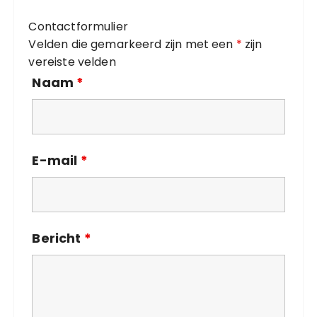
i
Contactformulier
e
Velden die gemarkeerd zijn met een
*
zijn
ë
vereiste velden
n
Naam
*
E-mail
*
Bericht
*