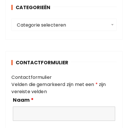
n
CATEGORIEËN
n
a
C
a
Categorie selecteren
a
r
t
:
e
g
o
CONTACTFORMULIER
r
i
Contactformulier
e
Velden die gemarkeerd zijn met een
*
zijn
ë
vereiste velden
n
Naam
*