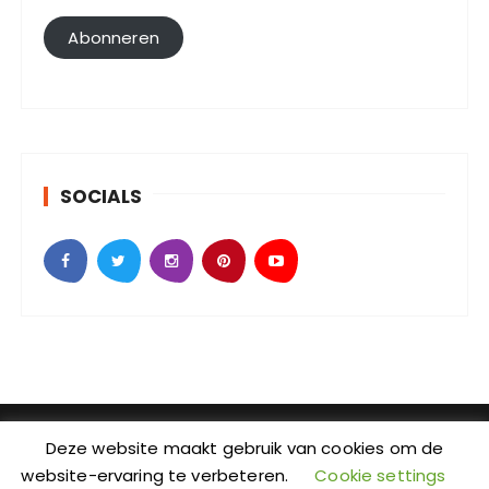
i
l
Abonneren
a
d
r
e
s
SOCIALS
SebKijk | KvK-nummer: 88438686 | Btw-id nummer:
Deze website maakt gebruik van cookies om de
NL004601935B09 | Adres: Johan Jongkindstraat 2-K |
website-ervaring te verbeteren.
Cookie settings