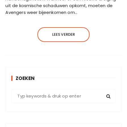
uit de kosmische schaduwen opkomt, moeten de
Avengers weer bijeenkomen om…
LEES VERDER
ZOEKEN
Z
o
e
k
e