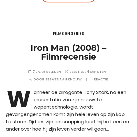
FILMS EN SERIES
Iron Man (2008) –
Filmrecensie
7 JAAR GELEDEN
LEESTIJD:
4 MINUTEN
DOOR
SEBASTIAAN KHOUW
1 REACTIE
W
anneer de arrogante Tony Stark, na een
presentatie van zijn nieuwste
wapentechnologie, wordt
gevangengenomen komt zijn hele leven op zijn kop
te staan. Tijdens zijn ontsnapping leert hij het een en
ander over hoe hij zijn leven verder wil gaan…