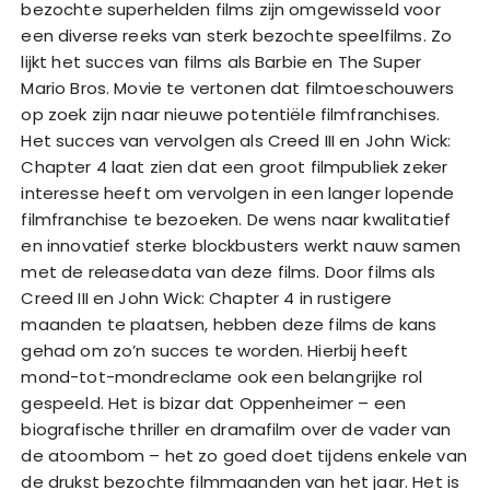
bezochte superhelden films zijn omgewisseld voor
een diverse reeks van sterk bezochte speelfilms. Zo
lijkt het succes van films als Barbie en The Super
Mario Bros. Movie te vertonen dat filmtoeschouwers
op zoek zijn naar nieuwe potentiële filmfranchises.
Het succes van vervolgen als Creed III en John Wick:
Chapter 4 laat zien dat een groot filmpubliek zeker
interesse heeft om vervolgen in een langer lopende
filmfranchise te bezoeken. De wens naar kwalitatief
en innovatief sterke blockbusters werkt nauw samen
met de releasedata van deze films. Door films als
Creed III en John Wick: Chapter 4 in rustigere
maanden te plaatsen, hebben deze films de kans
gehad om zo’n succes te worden. Hierbij heeft
mond-tot-mondreclame ook een belangrijke rol
gespeeld. Het is bizar dat Oppenheimer – een
biografische thriller en dramafilm over de vader van
de atoombom – het zo goed doet tijdens enkele van
de drukst bezochte filmmaanden van het jaar. Het is