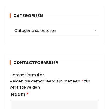
e
n
CATEGORIEËN
n
a
C
a
Categorie selecteren
a
r
t
:
e
g
o
CONTACTFORMULIER
r
i
Contactformulier
e
Velden die gemarkeerd zijn met een
*
zijn
ë
vereiste velden
n
Naam
*