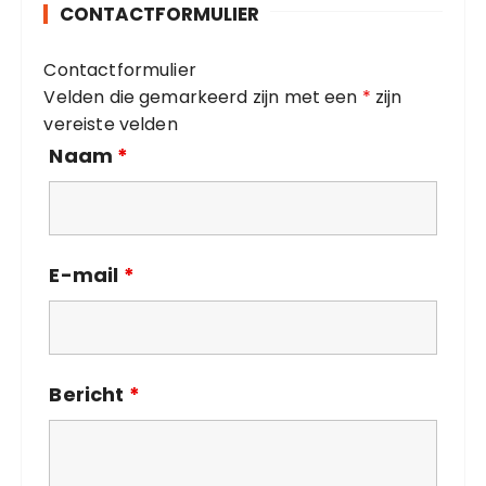
CONTACTFORMULIER
r
i
Contactformulier
e
Velden die gemarkeerd zijn met een
*
zijn
ë
vereiste velden
n
Naam
*
E-mail
*
Bericht
*