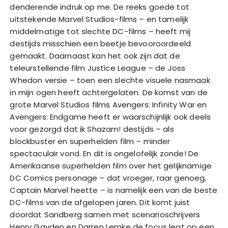
denderende indruk op me. De reeks goede tot
uitstekende Marvel Studios-films – en tamelijk
middelmatige tot slechte DC-films – heeft mij
destijds misschien een beetje bevooroordeeld
gemaakt. Daarnaast kan het ook zijn dat de
teleurstellende film Justice League – de Joss
Whedon versie – toen een slechte visuele nasmaak
in mijn ogen heeft achtergelaten. De komst van de
grote Marvel Studios films Avengers: Infinity War en
Avengers: Endgame heeft er waarschijnlijk ook deels
voor gezorgd dat ik Shazam! destijds – als
blockbuster en superhelden film – minder
spectaculair vond. En dit is ongelofelijk zonde! De
Amerikaanse superhelden film over het gelijknamige
DC Comics personage – dat vroeger, raar genoeg,
Captain Marvel heette – is namelijk een van de beste
DC-films van de afgelopen jaren. Dit komt juist
doordat Sandberg samen met scenarioschrijvers
Henry Gayden en Darren Lemke de focus legt op een