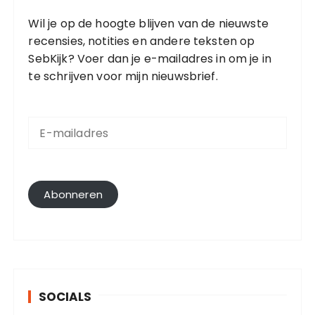
Wil je op de hoogte blijven van de nieuwste
recensies, notities en andere teksten op
SebKijk? Voer dan je e-mailadres in om je in
te schrijven voor mijn nieuwsbrief.
E
-
m
a
i
l
Abonneren
a
d
r
e
s
SOCIALS