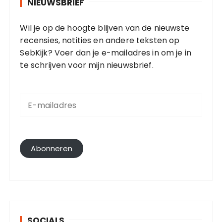
NIEUWSBRIEF
Wil je op de hoogte blijven van de nieuwste
recensies, notities en andere teksten op
SebKijk? Voer dan je e-mailadres in om je in
te schrijven voor mijn nieuwsbrief.
E
-
m
a
i
l
Abonneren
a
d
r
e
s
SOCIALS