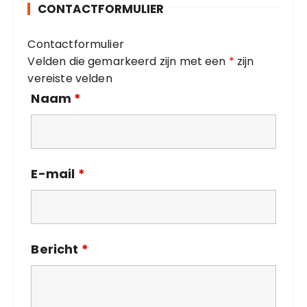
CONTACTFORMULIER
r
i
Contactformulier
e
Velden die gemarkeerd zijn met een
*
zijn
ë
vereiste velden
n
Naam
*
E-mail
*
Bericht
*