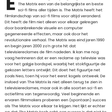
E
The Matrix een van de belangrijkste en beste
sci-fi films aller tijden is. The Matrix heeft het
filmlandschap van sci-fi films voor altijd veranderd.
Dit heeft de film niet alleen voor elkaar gekregen
door baanbrekende visuele en computer
gegenereerde effecten, maar ook door het
revolutionaire verhaal. The Matrix was eind jaren 1990
en begin jaren 2000 zo’n grote hit dat
televisiereclames de film nadeden. Ik kan me nog
vaag herinneren dat er een reclame op televisie was
voor het galgje bordspel, waarbij het stokfiguurtje de
gekozen letters ontwijkt. Dit doet het figuurtje net
zoals Neo, toen hij voor het eerst kogels ontweek. De
invloed van The Matrix iis niet alleen terug te zien in
televisiereclames, maar ook in alle soorten sci-fi en
actiefilms van tegenwoordig. Veel beginnende en
ervaren filmmakers proberen een (spontaan) succes
als The Matrix voor elkaar te krijgen. Het lijkt er echter
op dat The Matrix toch echt een succes is dat niet te