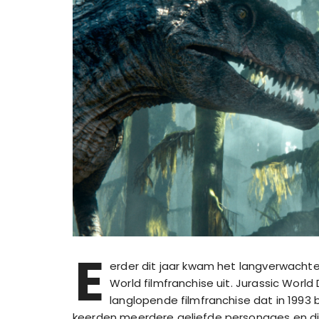
E
erder dit jaar kwam het langverwachte
World filmfranchise uit. Jurassic Wor
langlopende filmfranchise dat in 1993 
keerden meerdere geliefde personages en din