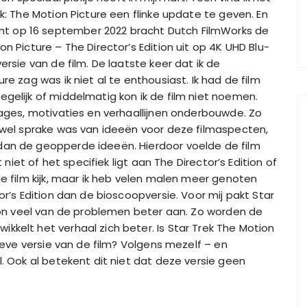
k: The Motion Picture een flinke update te geven. En
t op 16 september 2022 bracht Dutch FilmWorks de
n Picture – The Director’s Edition uit op 4K UHD Blu-
ersie van de film. De laatste keer dat ik de
re zag was ik niet al te enthousiast. Ik had de film
gelijk of middelmatig kon ik de film niet noemen.
nages, motivaties en verhaallijnen onderbouwde. Zo
r wel sprake was van ideeën voor deze filmaspecten,
dan de geopperde ideeën. Hierdoor voelde de film
t niet of het specifiek ligt aan The Director’s Edition of
de film kijk, maar ik heb velen malen meer genoten
or’s Edition dan de bioscoopversie. Voor mij pakt Star
tion veel van de problemen beter aan. Zo worden de
kkelt het verhaal zich beter. Is Star Trek The Motion
tieve versie van de film? Volgens mezelf – en
l. Ook al betekent dit niet dat deze versie geen