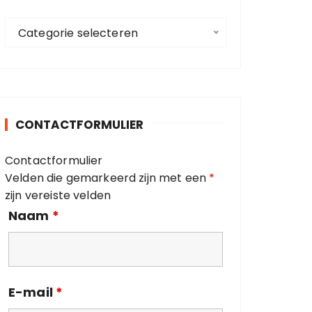
a
C
a
Categorie selecteren
a
r
t
:
e
g
o
CONTACTFORMULIER
r
i
Contactformulier
e
Velden die gemarkeerd zijn met een
*
ë
zijn vereiste velden
n
Naam
*
E-mail
*