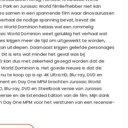
 Park en Jurassic World filmliefhebber niet kan
ies samen in een spannende film waar dinosaurussen
verhaal de nodige spanning bevat, bevat de
sic World Dominion helaas wel een rommelig
ssic World Dominion weet gelukkig het verhaal wat
ènes krijgen meer de tijd om uitgewerkt te worden,
kan uitdiepen. Daarnaast krijgen geliefde personages
Dit is iets wat minder het geval was bij
 Er kan dus met zekerheid gezegd worden dat de
c World Dominion is. Het goede nieuws is dat de
nu te koop op is op 4K Ultra HD, Blu-ray, DVD en
nment en Day One MPM brachten Jurassic World
D, Blu-ray, DVD en Steelbook versie van Jurassic
sie en de Extended Edition van de film. Mijn dank
n Day One MPM voor het versturen van een recensie-