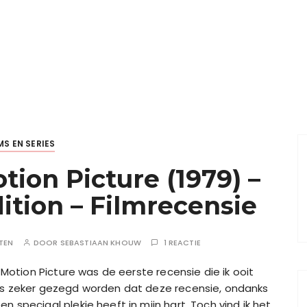
MS EN SERIES
tion Picture (1979) –
dition – Filmrecensie
TEN
DOOR
SEBASTIAAN KHOUW
1 REACTIE
e Motion Picture was de eerste recensie die ik ooit
dus zeker gezegd worden dat deze recensie, ondanks
n speciaal plekje heeft in mijn hart. Toch vind ik het