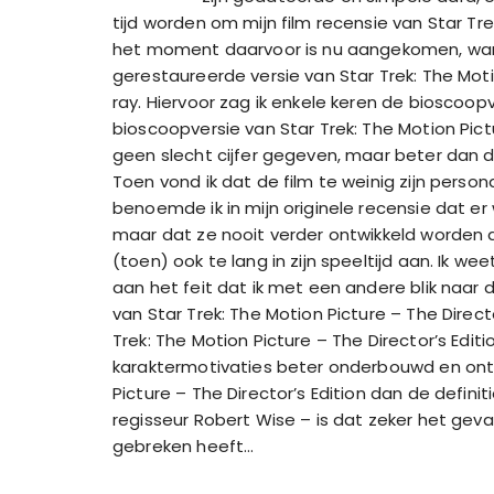
tijd worden om mijn film recensie van Star Tre
het moment daarvoor is nu aangekomen, wan
gerestaureerde versie van Star Trek: The Motio
ray. Hiervoor zag ik enkele keren de bioscoopv
bioscoopversie van Star Trek: The Motion Pictu
geen slecht cijfer gegeven, maar beter dan de
Toen vond ik dat de film te weinig zijn perso
benoemde ik in mijn originele recensie dat e
maar dat ze nooit verder ontwikkeld worden 
(toen) ook te lang in zijn speeltijd aan. Ik wee
aan het feit dat ik met een andere blik naar 
van Star Trek: The Motion Picture – The Direct
Trek: The Motion Picture – The Director’s Edi
karaktermotivaties beter onderbouwd en ontwi
Picture – The Director’s Edition dan de defini
regisseur Robert Wise – is dat zeker het geva
gebreken heeft…