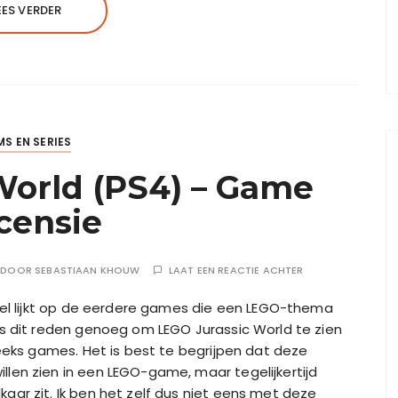
EES VERDER
MS EN SERIES
World (PS4) – Game
censie
DOOR
SEBASTIAAN KHOUW
LAAT EEN REACTIE ACHTER
el lijkt op de eerdere games die een LEGO-thema
 dit reden genoeg om LEGO Jurassic World te zien
eeks games. Het is best te begrijpen dat deze
len zien in een LEGO-game, maar tegelijkertijd
ar zit. Ik ben het zelf dus niet eens met deze