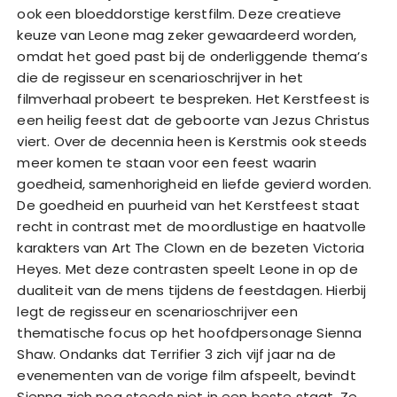
ook een bloeddorstige kerstfilm. Deze creatieve
keuze van Leone mag zeker gewaardeerd worden,
omdat het goed past bij de onderliggende thema’s
die de regisseur en scenarioschrijver in het
filmverhaal probeert te bespreken. Het Kerstfeest is
een heilig feest dat de geboorte van Jezus Christus
viert. Over de decennia heen is Kerstmis ook steeds
meer komen te staan voor een feest waarin
goedheid, samenhorigheid en liefde gevierd worden.
De goedheid en puurheid van het Kerstfeest staat
recht in contrast met de moordlustige en haatvolle
karakters van Art The Clown en de bezeten Victoria
Heyes. Met deze contrasten speelt Leone in op de
dualiteit van de mens tijdens de feestdagen. Hierbij
legt de regisseur en scenarioschrijver een
thematische focus op het hoofdpersonage Sienna
Shaw. Ondanks dat Terrifier 3 zich vijf jaar na de
evenementen van de vorige film afspeelt, bevindt
Sienna zich nog steeds niet in een beste staat. Ze