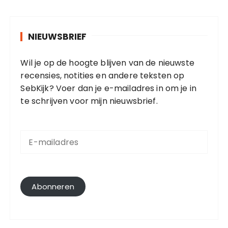
NIEUWSBRIEF
Wil je op de hoogte blijven van de nieuwste
recensies, notities en andere teksten op
SebKijk? Voer dan je e-mailadres in om je in
te schrijven voor mijn nieuwsbrief.
E
-
m
a
i
l
Abonneren
a
d
r