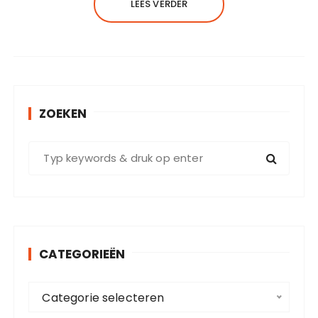
LEES VERDER
ZOEKEN
Z
o
e
k
e
n
CATEGORIEËN
n
a
C
a
Categorie selecteren
a
r