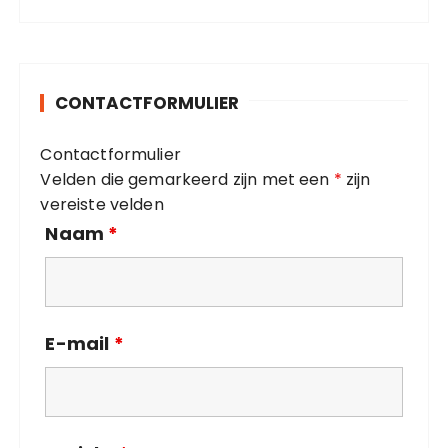
t
:
e
g
o
CONTACTFORMULIER
r
i
Contactformulier
e
Velden die gemarkeerd zijn met een
*
zijn
ë
vereiste velden
n
Naam
*
E-mail
*