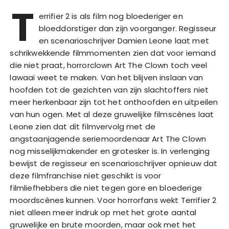
T
errifier 2 is als film nog bloederiger en
bloeddorstiger dan zijn voorganger. Regisseur
en scenarioschrijver Damien Leone laat met
schrikwekkende filmmomenten zien dat voor iemand
die niet praat, horrorclown Art The Clown toch veel
lawaai weet te maken. Van het blijven inslaan van
hoofden tot de gezichten van zijn slachtoffers niet
meer herkenbaar zijn tot het onthoofden en uitpeilen
van hun ogen. Met al deze gruwelijke filmscènes laat
Leone zien dat dit filmvervolg met de
angstaanjagende seriemoordenaar Art The Clown
nog misselijkmakender en grotesker is. In verlenging
bewijst de regisseur en scenarioschrijver opnieuw dat
deze filmfranchise niet geschikt is voor
filmliefhebbers die niet tegen gore en bloederige
moordscènes kunnen. Voor horrorfans wekt Terrifier 2
niet alleen meer indruk op met het grote aantal
gruwelijke en brute moorden, maar ook met het