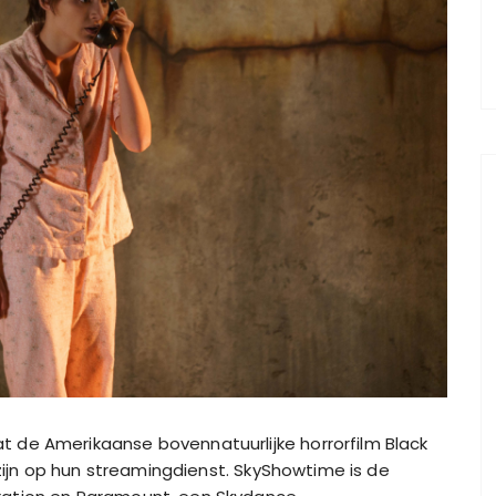
de Amerikaanse bovennatuurlijke horrorfilm Black
 zijn op hun streamingdienst. SkyShowtime is de