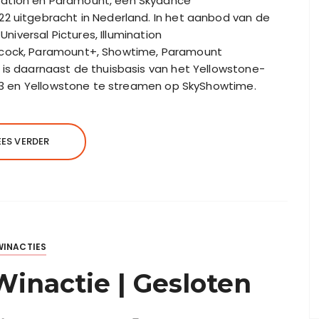
ation en Paramount, een Skydance
22 uitgebracht in Nederland. In het aanbod van de
Universal Pictures, Illumination
acock, Paramount+, Showtime, Paramount
 is daarnaast de thuisbasis van het Yellowstone-
1923 en Yellowstone te streamen op SkyShowtime.
EES VERDER
WINACTIES
inactie | Gesloten