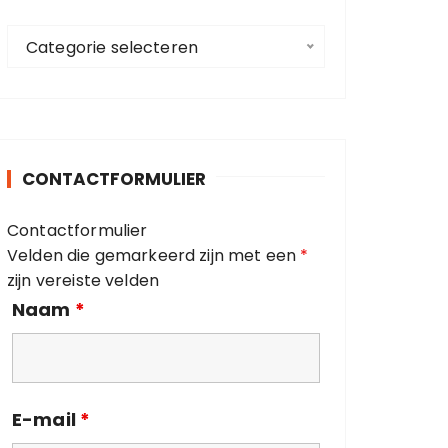
a
C
a
Categorie selecteren
a
r
t
:
e
g
o
CONTACTFORMULIER
r
i
Contactformulier
e
Velden die gemarkeerd zijn met een
*
ë
zijn vereiste velden
n
Naam
*
E-mail
*