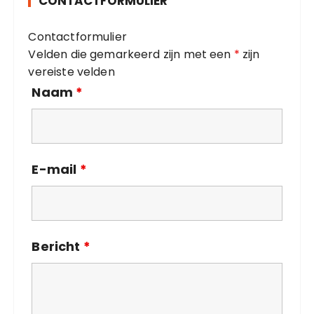
CONTACTFORMULIER
r
i
Contactformulier
e
Velden die gemarkeerd zijn met een
*
zijn
ë
vereiste velden
n
Naam
*
E-mail
*
Bericht
*