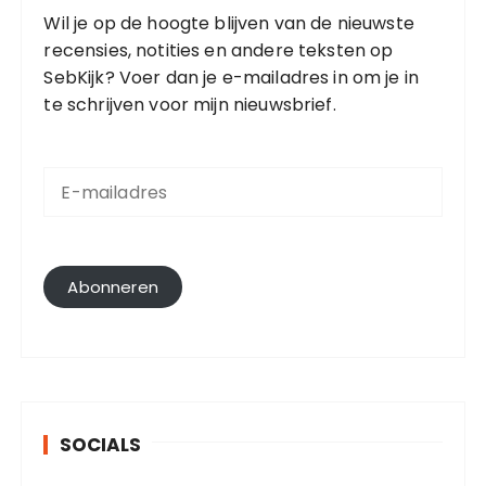
Wil je op de hoogte blijven van de nieuwste
recensies, notities en andere teksten op
SebKijk? Voer dan je e-mailadres in om je in
te schrijven voor mijn nieuwsbrief.
E
-
m
a
i
l
Abonneren
a
d
r
e
s
SOCIALS