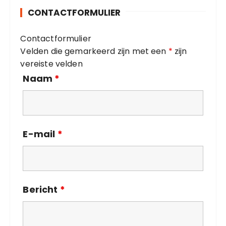
o
CONTACTFORMULIER
r
i
Contactformulier
e
Velden die gemarkeerd zijn met een
*
zijn
ë
vereiste velden
n
Naam
*
E-mail
*
Bericht
*