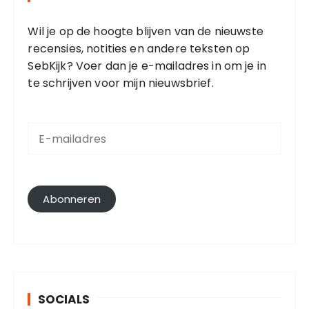
Wil je op de hoogte blijven van de nieuwste
recensies, notities en andere teksten op
SebKijk? Voer dan je e-mailadres in om je in
te schrijven voor mijn nieuwsbrief.
E
-
m
a
i
l
Abonneren
a
d
r
e
s
SOCIALS