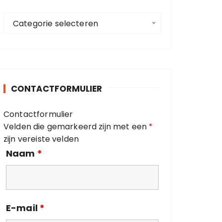
a
C
a
Categorie selecteren
a
r
t
:
e
g
o
CONTACTFORMULIER
r
i
Contactformulier
e
Velden die gemarkeerd zijn met een
*
ë
zijn vereiste velden
n
Naam
*
E-mail
*