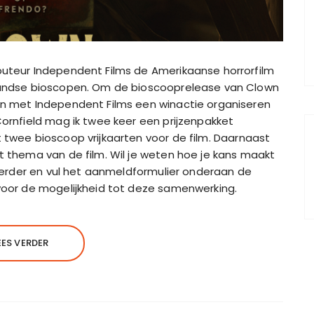
ibuteur Independent Films de Amerikaanse horrorfilm
erlandse bioscopen. Om de bioscooprelease van Clown
men met Independent Films een winactie organiseren
Cornfield mag ik twee keer een prijzenpakket
t twee bioscoop vrijkaarten voor de film. Daarnaast
et thema van de film. Wil je weten hoe je kans maakt
l verder en vul het aanmeldformulier onderaan de
 voor de mogelijkheid tot deze samenwerking.
EES VERDER