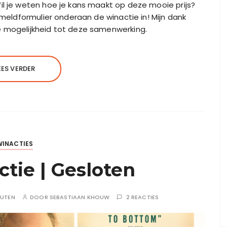
il je weten hoe je kans maakt op deze mooie prijs?
nmeldformulier onderaan de winactie in! Mijn dank
e mogelijkheid tot deze samenwerking.
EES VERDER
WINACTIES
tie | Gesloten
NUTEN
DOOR
SEBASTIAAN KHOUW
2 REACTIES