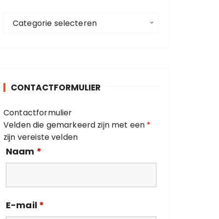
a
C
a
Categorie selecteren
a
r
t
:
e
g
o
CONTACTFORMULIER
r
i
Contactformulier
e
Velden die gemarkeerd zijn met een
*
ë
zijn vereiste velden
n
Naam
*
E-mail
*