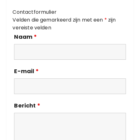
n
i
g
Contactformulier
e
Velden die gemarkeerd zijn met een
*
zijn
ë
vereiste velden
n
Naam
*
E-mail
*
Bericht
*