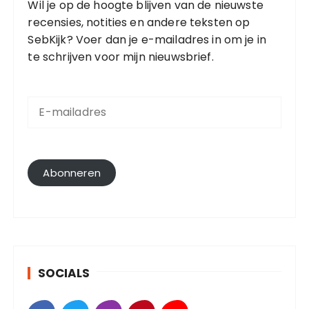
Wil je op de hoogte blijven van de nieuwste
recensies, notities en andere teksten op
SebKijk? Voer dan je e-mailadres in om je in
te schrijven voor mijn nieuwsbrief.
E
-
m
a
i
l
Abonneren
a
d
r
e
s
SOCIALS