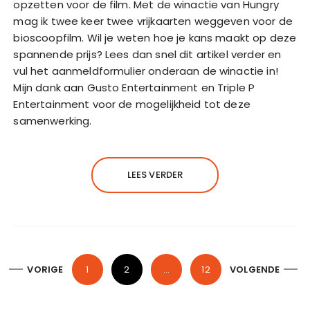
opzetten voor de film. Met de winactie van Hungry
mag ik twee keer twee vrijkaarten weggeven voor de
bioscoopfilm. Wil je weten hoe je kans maakt op deze
spannende prijs? Lees dan snel dit artikel verder en
vul het aanmeldformulier onderaan de winactie in!
Mijn dank aan Gusto Entertainment en Triple P
Entertainment voor de mogelijkheid tot deze
samenwerking.
LEES VERDER
B
VORIGE
1
2
…
12
VOLGENDE
e
r