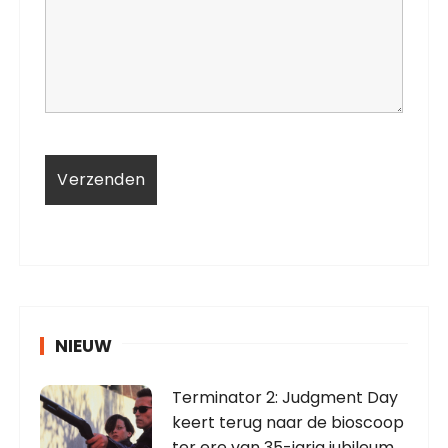
NIEUW
Terminator 2: Judgment Day
keert terug naar de bioscoop
ter ere van 35-jarig jubileum