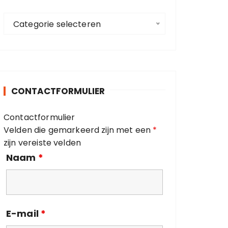
a
C
a
Categorie selecteren
a
r
t
:
e
g
o
CONTACTFORMULIER
r
i
Contactformulier
e
Velden die gemarkeerd zijn met een
*
ë
zijn vereiste velden
n
Naam
*
E-mail
*