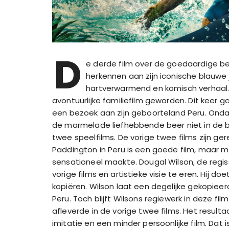
D
e derde film over de goedaardige be
herkennen aan zijn iconische blauwe
hartverwarmend en komisch verhaal. P
avontuurlijke familiefilm geworden. Dit keer
een bezoek aan zijn geboorteland Peru. Onda
de marmelade liefhebbende beer niet in de buu
twee speelfilms. De vorige twee films zijn ger
Paddington in Peru is een goede film, maar mis
sensationeel maakte. Dougal Wilson, de regis
vorige films en artistieke visie te eren. Hij doe
kopiëren. Wilson laat een degelijke gekopieerd
Peru. Toch blijft Wilsons regiewerk in deze fi
afleverde in de vorige twee films. Het result
imitatie en een minder persoonlijke film. Dat