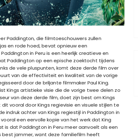
er Paddington, die filmtoeschouwers zullen
 jas en rode hoed, bevat opnieuw een
addington in Peru is een heerlijk creatieve en
 gaat Paddington op een epische zoektocht tijdens
nks de vele pluspunten, komt deze derde film over
rt van de effectiviteit en kwaliteit van de vorige
egisseerd door de briljante filmmaker Paul King.
t Kings artistieke visie die de vorige twee delen zo
seur van deze derde film, doet zijn best om Kings
t dit vooral door Kings regievisie en visuele stijlen te
e indruk achter van Kings regiestijl in Paddington in
lm vooral een eervolle kopie van het werk dat King
aat is dat Paddington in Peru meer aanvoelt als een
 is best jammer, want deze familiefilm heeft