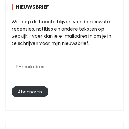
NIEUWSBRIEF
Wil je op de hoogte blijven van de nieuwste
recensies, notities en andere teksten op
SebKijk? Voer dan je e-mailadres in om je in
te schrijven voor mijn nieuwsbrief.
E
-
m
a
i
l
Abonneren
a
d
r
e
s