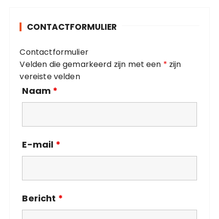
g
o
CONTACTFORMULIER
r
i
Contactformulier
e
Velden die gemarkeerd zijn met een
*
zijn
ë
vereiste velden
n
Naam
*
E-mail
*
Bericht
*