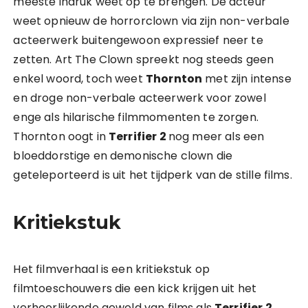
meeste indruk weet op te brengen. De acteur
weet opnieuw de horrorclown via zijn non-verbale
acteerwerk buitengewoon expressief neer te
zetten. Art The Clown spreekt nog steeds geen
enkel woord, toch weet
Thornton
met zijn intense
en droge non-verbale acteerwerk voor zowel
enge als hilarische filmmomenten te zorgen.
Thornton oogt in
Terrifier 2
nog meer als een
bloeddorstige en demonische clown die
geteleporteerd is uit het tijdperk van de stille films.
Kritiekstuk
Het filmverhaal is een kritiekstuk op
filmtoeschouwers die een kick krijgen uit het
verheerlijkende geweld van films als
Terrifier 2
.