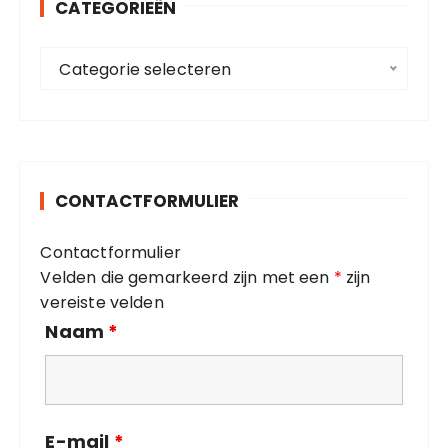
CATEGORIEËN
n
a
C
a
Categorie selecteren
a
r
t
:
e
g
o
CONTACTFORMULIER
r
i
Contactformulier
e
Velden die gemarkeerd zijn met een
*
zijn
ë
vereiste velden
n
Naam
*
E-mail
*