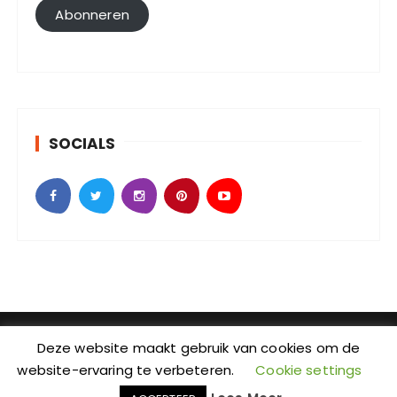
l
Abonneren
a
d
r
e
s
SOCIALS
SebKijk | KvK-nummer: 88438686 | Btw-id nummer:
Deze website maakt gebruik van cookies om de
NL004601935B09 | Adres: Johan Jongkindstraat 2-K |
website-ervaring te verbeteren.
Cookie settings
Postcode: 1318 LW | Stad: Almere | Provincie: Flevoland