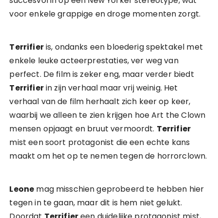
succesvol in op een New Yorker stereotype, wat
voor enkele grappige en droge momenten zorgt.
Terrifier
is, ondanks een bloederig spektakel met
enkele leuke acteerprestaties, ver weg van
perfect. De film is zeker eng, maar verder biedt
Terrifier
in zijn verhaal maar vrij weinig. Het
verhaal van de film herhaalt zich keer op keer,
waarbij we alleen te zien krijgen hoe Art the Clown
mensen opjaagt en bruut vermoordt.
Terrifier
mist een soort protagonist die een echte kans
maakt om het op te nemen tegen de horrorclown.
Leone
mag misschien geprobeerd te hebben hier
tegen in te gaan, maar dit is hem niet gelukt.
Doordat
Terrifier
een duidelijke protagonist mist,