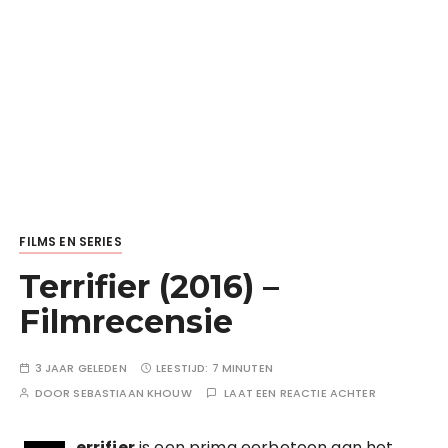
FILMS EN SERIES
Terrifier (2016) –
Filmrecensie
3 JAAR GELEDEN
LEESTIJD:
7 MINUTEN
DOOR
SEBASTIAAN KHOUW
LAAT EEN REACTIE ACHTER
errifier
is een prima eerbetoon aan het