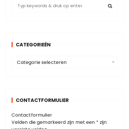
Z
o
e
k
e
n
CATEGORIEËN
n
a
C
a
Categorie selecteren
a
r
t
:
e
g
o
CONTACTFORMULIER
r
i
Contactformulier
e
Velden die gemarkeerd zijn met een
*
zijn
ë