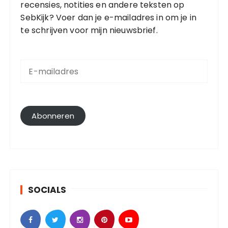
recensies, notities en andere teksten op
SebKijk? Voer dan je e-mailadres in om je in
te schrijven voor mijn nieuwsbrief.
E
-
m
a
i
l
Abonneren
a
d
r
e
s
SOCIALS