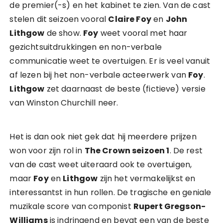
de premier(-s) en het kabinet te zien. Van de cast
stelen dit seizoen vooral
Claire Foy
en
John
Lithgow
de show.
Foy
weet vooral met haar
gezichtsuitdrukkingen en non-verbale
communicatie weet te overtuigen. Er is veel vanuit
af lezen bij het non-verbale acteerwerk van
Foy
.
Lithgow
zet daarnaast de beste (fictieve) versie
van Winston Churchill neer.
Het is dan ook niet gek dat hij meerdere prijzen
won voor zijn rol in
The Crown seizoen 1
. De rest
van de cast weet uiteraard ook te overtuigen,
maar
Foy
en
Lithgow
zijn het vermakelijkst en
interessantst in hun rollen. De tragische en geniale
muzikale score van componist
Rupert Gregson-
Williams
is indringend en bevat een van de beste