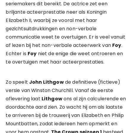
seriemakers dit bereikt. De actrice zet een
briljante acteerprestatie neer als Koningin
Elizabeth II, waarbij ze vooral met haar
gezichtsuitdrukkingen en non-verbale
communicatie weet te overtuigen. Er is veel vanuit
af lezen bij het non-verbale acteerwerk van
Foy
.
Echter is
Foy
niet de enige die weet ontroeren en
te overtuigen met haar acteerprestaties.
Zo speelt
John Lithgow
de definitieve (fictieve)
versie van Winston Churchill. Vanaf de eerste
aflevering laat
Lithgow
ons al zijn calculerende en
doordachte aard zien. Zo wacht hij om als laatste
te arriveren bij de trouwerij van Elizabeth en Philip
Mountbatten, zodat iedereen hem opmerkt en
voor hem opstaat.
The Crown seizoen 1
besteed