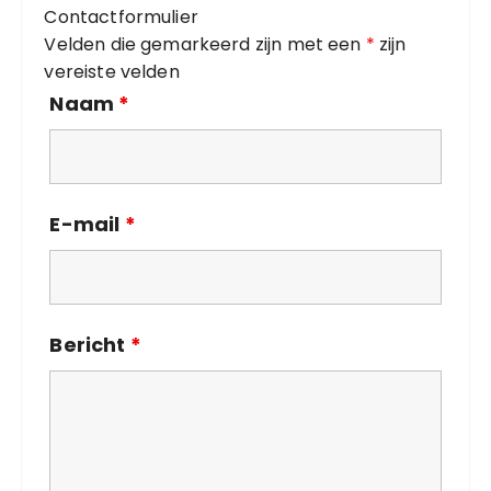
Contactformulier
e
Velden die gemarkeerd zijn met een
*
zijn
ë
vereiste velden
n
Naam
*
E-mail
*
Bericht
*