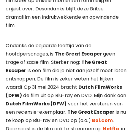
filmsfeer op enkele momenten rommelig en
onjuist over. Desondanks blijft deze Britse
dramafilm een indrukwekkende en opwindende
film.
Ondanks de bejaarde leeftijd van de
hoofdpersonages, is
The Great Escaper
geen
trage of saaie film. Sterker nog:
The Great
Escaper
is een film die je niet aan jezelf moet laten
ontsnappen. De film is zeker weten het kijken
waard! Op 31 mei 2024 bracht
Dutch FilmWorks
(DFW)
de film uit op Blu-ray en DVD. Mijn dank aan
Dutch FilmWorks (DFW)
voor het versturen van
een recensie-exemplaar.
The Great Escaper
is nu
te koop op Blu-ray en DVD op (o.a.)
Bol.com
.
Daarnaast is de film ook te streamen op
Netflix
in