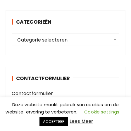
k
e
n
CATEGORIEËN
n
a
C
a
Categorie selecteren
a
r
t
:
e
g
o
CONTACTFORMULIER
r
i
Contactformulier
e
Velden die gemarkeerd zijn met een
*
zijn
ë
Deze website maakt gebruik van cookies om de
vereiste velden
n
website-ervaring te verbeteren.
Cookie settings
Naam
*
Lees Meer
ACCEPTEER