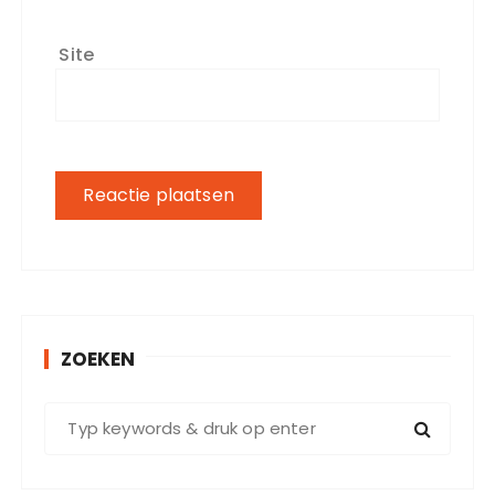
Site
ZOEKEN
Z
o
e