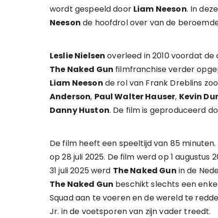
wordt gespeeld door
Liam Neeson
. In de
Neeson
de hoofdrol over van de beroemd
Leslie Nielsen
overleed in 2010 voordat de 
The Naked Gun
filmfranchise verder opg
Liam Neeson
de rol van Frank Dreblins zoo
Anderson
,
Paul Walter Hauser
,
Kevin Du
Danny Huston
. De film is geproduceerd d
De film heeft een speeltijd van 85 minuten.
op 28 juli 2025. De film werd op 1 augustu
31 juli 2025 werd
The Naked Gun
in de Nede
The Naked Gun
beschikt slechts een enke
Squad aan te voeren en de wereld te redden
Jr. in de voetsporen van zijn vader treedt.