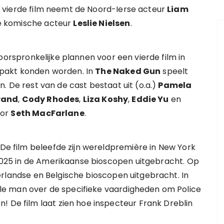
ze vierde film neemt de Noord-Ierse acteur
Liam
e komische acteur
Leslie Nielsen
.
oorspronkelijke plannen voor een vierde film in
epakt konden worden. In
The Naked Gun
speelt
n. De rest van de cast bestaat uit (o.a.)
Pamela
rand
,
Cody Rhodes
,
Liza Koshy
,
Eddie Yu
en
oor
Seth MacFarlane
.
 De film beleefde zijn wereldpremière in New York
s 2025 in de Amerikaanse bioscopen uitgebracht. Op
rlandse en Belgische bioscopen uitgebracht. In
le man over de specifieke vaardigheden om Police
! De film laat zien hoe inspecteur Frank Dreblin