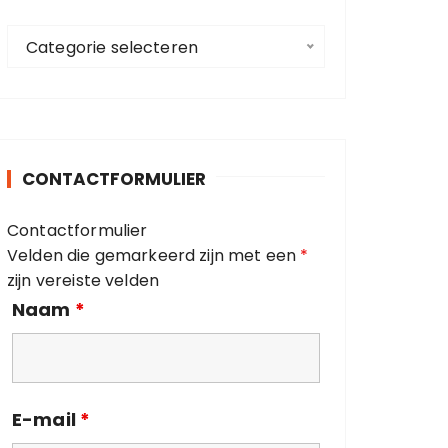
a
C
a
Categorie selecteren
a
r
t
:
e
g
o
CONTACTFORMULIER
r
i
Contactformulier
e
Velden die gemarkeerd zijn met een
*
ë
zijn vereiste velden
n
Naam
*
E-mail
*