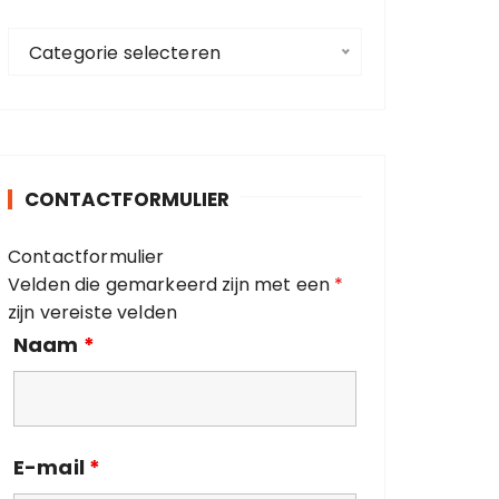
a
C
a
Categorie selecteren
a
r
t
:
e
g
o
CONTACTFORMULIER
r
i
Contactformulier
e
Velden die gemarkeerd zijn met een
*
ë
zijn vereiste velden
n
Naam
*
E-mail
*