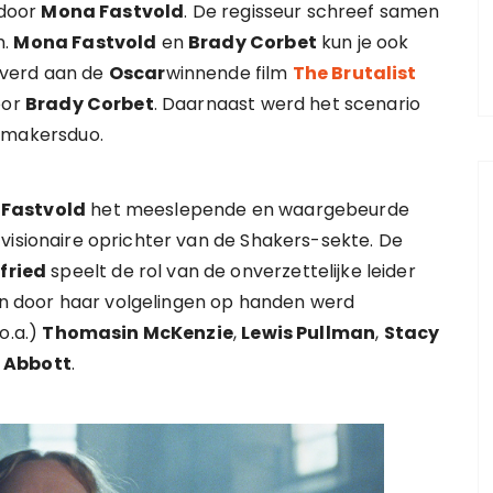
 door
Mona Fastvold
. De regisseur schreef samen
m.
Mona Fastvold
en
Brady Corbet
kun je ook
everd aan de
Oscar
winnende film
The Brutalist
oor
Brady Corbet
. Daarnaast werd het scenario
mmakersduo.
Fastvold
het meeslepende en waargebeurde
visionaire oprichter van de Shakers-sekte. De
fried
speelt de rol van de onverzettelijke leider
 en door haar volgelingen op handen werd
o.a.)
Thomasin McKenzie
,
Lewis Pullman
,
Stacy
 Abbott
.