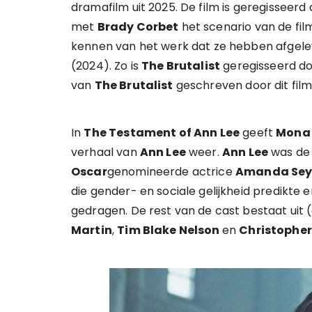
dramafilm uit 2025. De film is geregisseerd
met
Brady Corbet
het scenario van de fil
kennen van het werk dat ze hebben afgel
(2024). Zo is
The Brutalist
geregisseerd d
van
The Brutalist
geschreven door dit fil
In
The Testament of Ann Lee
geeft
Mona 
verhaal van
Ann Lee
weer.
Ann Lee
was de 
Oscar
genomineerde actrice
Amanda Sey
die gender- en sociale gelijkheid predikte
gedragen. De rest van de cast bestaat uit (
Martin
,
Tim Blake Nelson
en
Christopher