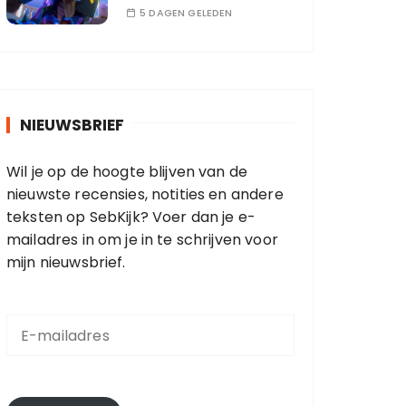
5 DAGEN GELEDEN
NIEUWSBRIEF
Wil je op de hoogte blijven van de
nieuwste recensies, notities en andere
teksten op SebKijk? Voer dan je e-
mailadres in om je in te schrijven voor
mijn nieuwsbrief.
E
-
m
a
i