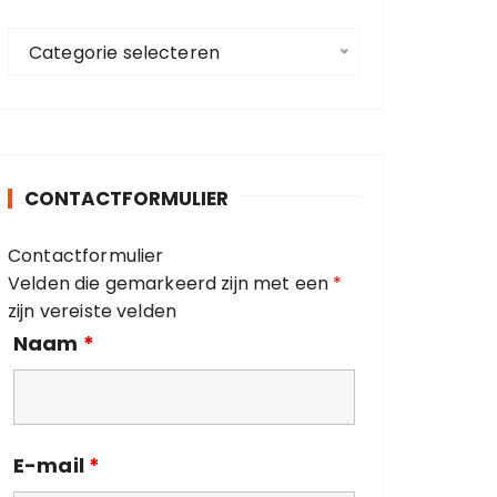
a
C
a
Categorie selecteren
a
r
t
:
e
g
o
CONTACTFORMULIER
r
i
Contactformulier
e
Velden die gemarkeerd zijn met een
*
ë
zijn vereiste velden
n
Naam
*
E-mail
*