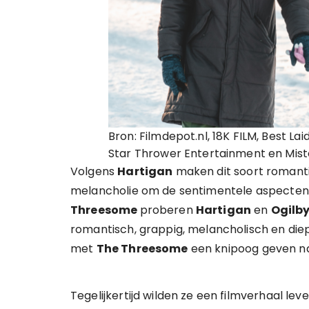
Bron: Filmdepot.nl, 18K FILM, Best Lai
Star Thrower Entertainment en Mist
Volgens
Hartigan
maken dit soort romanti
melancholie om de sentimentele aspecten 
Threesome
proberen
Hartigan
en
Ogilb
romantisch, grappig, melancholisch en diep
met
The Threesome
een knipoog geven n
Tegelijkertijd wilden ze een filmverhaal le