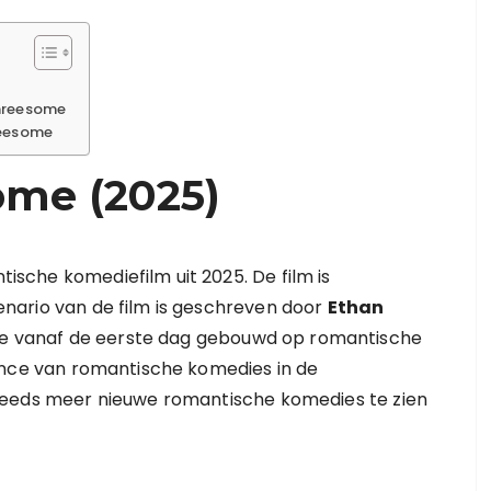
Threesome
reesome
ome (2025)
sche komediefilm uit 2025. De film is
cenario van de film is geschreven door
Ethan
trie vanaf de eerste dag gebouwd op romantische
sance van romantische komedies in de
jn steeds meer nieuwe romantische komedies te zien