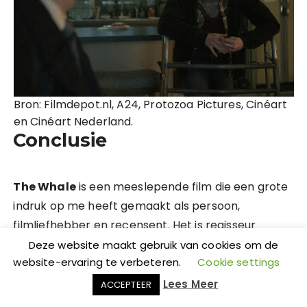
Bron: Filmdepot.nl, A24, Protozoa Pictures, Cinéart
en Cinéart Nederland.
Conclusie
The Whale
is een meeslepende film die een grote
indruk op me heeft gemaakt als persoon,
filmliefhebber en recensent. Het is regisseur
Darren Aronofsky
gelukt om samen met
Deze website maakt gebruik van cookies om de
website-ervaring te verbeteren.
Cookie settings
scenarioschrijver
Samuel D. Hunter
het
ontroerende verhaal van het gelijknamige
Lees Meer
ACCEPTEER
toneelstuk te verfilmen.
Aronofsky
heeft een