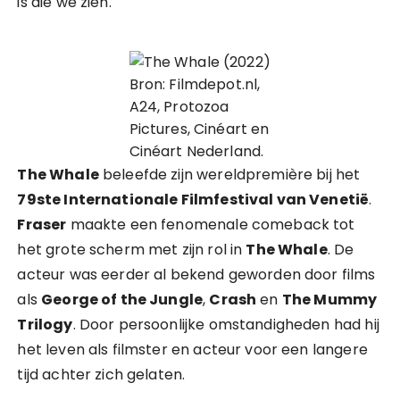
is die we zien.
Bron: Filmdepot.nl,
A24, Protozoa
Pictures, Cinéart en
Cinéart Nederland.
The Whale
beleefde zijn wereldpremière bij het
79ste Internationale Filmfestival van Venetië
.
Fraser
maakte een fenomenale comeback tot
het grote scherm met zijn rol in
The Whale
. De
acteur was eerder al bekend geworden door films
als
George of the Jungle
,
Crash
en
The Mummy
Trilogy
. Door persoonlijke omstandigheden had hij
het leven als filmster en acteur voor een langere
tijd achter zich gelaten.